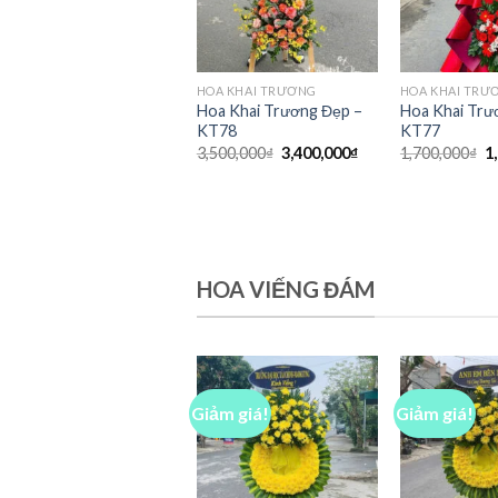
HOA KHAI TRƯƠNG
HOA KHAI TRƯ
Hoa Khai Trương Đẹp –
Hoa Khai Trư
KT78
KT77
Giá
Giá
G
3,500,000
₫
3,400,000
₫
1,700,000
₫
1
gốc
hiện
g
là:
tại
là
3,500,000₫.
là:
1
3,400,000₫.
HOA VIẾNG ĐÁM
Giảm giá!
Giảm giá!