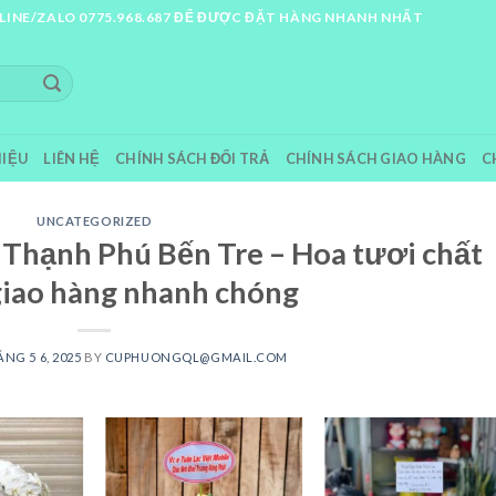
LINE/ZALO 0775.968.687 ĐỂ ĐƯỢC ĐẶT HÀNG NHANH NHẤT
HIỆU
LIÊN HỆ
CHÍNH SÁCH ĐỔI TRẢ
CHÍNH SÁCH GIAO HÀNG
C
UNCATEGORIZED
Thạnh Phú Bến Tre – Hoa tươi chất
giao hàng nhanh chóng
NG 5 6, 2025
BY
CUPHUONGQL@GMAIL.COM