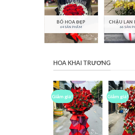
A VIẾNG ĐÁM
TANG
BÓ HOA ĐẸP
CHẬU LAN 
87 SẢN PHẨM
64 SẢN PHẨM
66 SẢN 
HOA KHAI TRƯƠNG
Giảm giá!
Giảm giá!