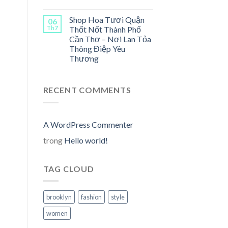
Shop Hoa Tươi Quận
06
Th7
Thốt Nốt Thành Phố
Cần Thơ – Nơi Lan Tỏa
Thông Điệp Yêu
n
Thương
00,000₫.
RECENT COMMENTS
A WordPress Commenter
trong
Hello world!
TAG CLOUD
brooklyn
fashion
style
n
women