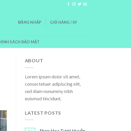
0
ĐĂNG NHẬP
GIỎ HÀNG /
0
₫
HÍNH SÁCH BẢO MẬT
ABOUT
Lorem ipsum dolor sit amet,
consectetuer adipiscing elit,
sed diam nonummy nibh
euismod tincidunt.
LATEST POSTS
Shop Hoa Tươi Huyện