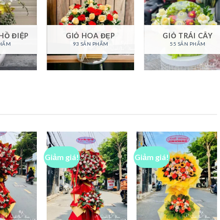
HỒ ĐIỆP
GIỎ HOA ĐẸP
GIỎ TRÁI CÂY
PHẨM
93 SẢN PHẨM
55 SẢN PHẨM
Giảm giá!
Giảm giá!