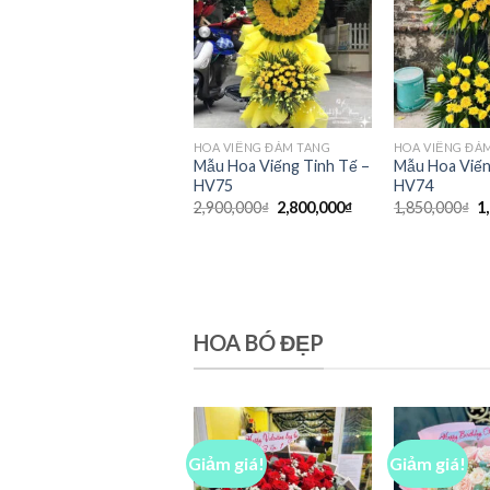
HOA VIẾNG ĐÁM TANG
HOA VIẾNG ĐÁ
Mẫu Hoa Viếng Tinh Tế –
Mẫu Hoa Viến
HV75
HV74
Giá
Giá
G
2,900,000
₫
2,800,000
₫
1,850,000
₫
1
gốc
hiện
g
là:
tại
là
2,900,000₫.
là:
1
2,800,000₫.
HOA BÓ ĐẸP
Giảm giá!
Giảm giá!