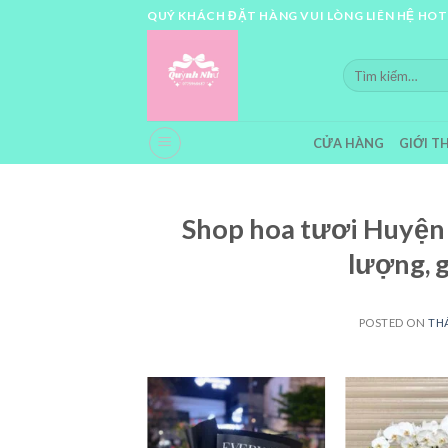
Skip
QUÝ KHÁCH ĐẶT HÀNG VUI LÒNG LIÊN HỆ HOT
to
content
Tìm
kiếm:
CỬA HÀNG
GIỚI T
Shop hoa tươi Huyện 
lượng, 
POSTED ON
THÁ