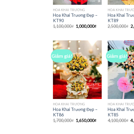
HOA KHAI TRƯƠNG
HOA KHAI TRƯ
Hoa Khai Trương Đẹp –
Hoa Khai Trư
KT90
KT89
Giá
Giá
G
1,100,000
₫
1,000,000
₫
2,500,000
₫
2
gốc
hiện
g
là:
tại
là
1,100,000₫.
là:
2
1,000,000₫.
Giảm giá!
Giảm giá!
HOA KHAI TRƯƠNG
HOA KHAI TRƯ
Hoa Khai Trương Đẹp –
Hoa Khai Trư
KT86
KT85
Giá
Giá
G
1,700,000
₫
1,650,000
₫
4,100,000
₫
4
gốc
hiện
g
là:
tại
là
1,700,000₫.
là:
4