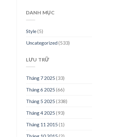
00,000₫.
DANH MỤC
Style
(5)
Uncategorized
(533)
LƯU TRỮ
Tháng 7 2025
(33)
n
Tháng 6 2025
(66)
00,000₫.
Tháng 5 2025
(338)
Tháng 4 2025
(93)
Tháng 11 2015
(1)
Tháng 10 2015
(2)