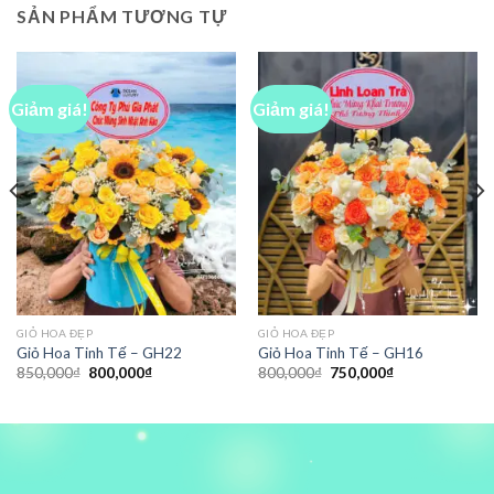
SẢN PHẨM TƯƠNG TỰ
Giảm giá!
Giảm giá!
GIỎ HOA ĐẸP
GIỎ HOA ĐẸP
Giỏ Hoa Tinh Tế – GH22
Giỏ Hoa Tinh Tế – GH16
Giá
Giá
Giá
Giá
850,000
₫
800,000
₫
800,000
₫
750,000
₫
gốc
hiện
gốc
hiện
là:
tại
là:
tại
850,000₫.
là:
800,000₫.
là:
₫.
800,000₫.
750,000₫.