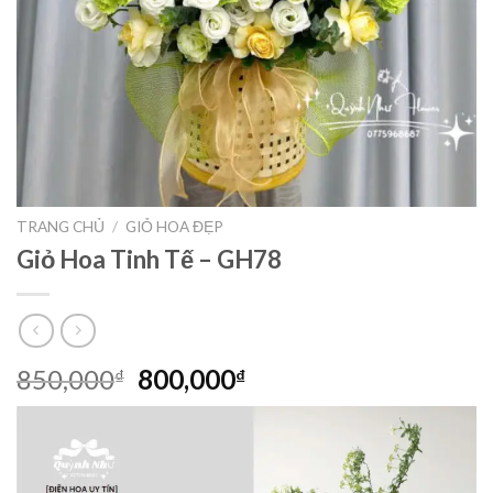
TRANG CHỦ
/
GIỎ HOA ĐẸP
Giỏ Hoa Tinh Tế – GH78
Giá
Giá
850,000
800,000
₫
₫
gốc
hiện
là:
tại
850,000₫.
là:
800,000₫.