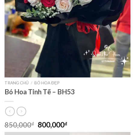
TRANG CHỦ
/
BÓ HOA ĐẸP
Bó Hoa Tinh Tế – BH53
Giá
Giá
850,000
800,000
₫
₫
gốc
hiện