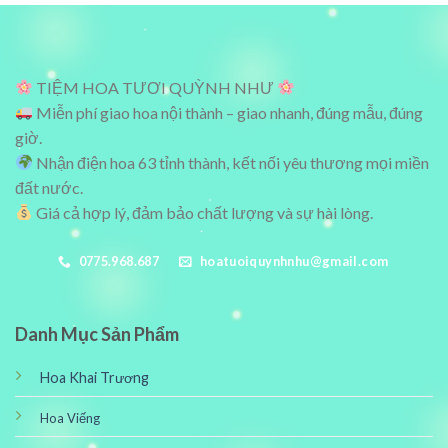
1,100,000₫.
600,000₫.
TIỆM HOA TƯƠI QUỲNH NHƯ
Miễn phí giao hoa nội thành – giao nhanh, đúng mẫu, đúng
giờ.
Nhận điện hoa 63 tỉnh thành, kết nối yêu thương mọi miền
đất nước.
Giá cả hợp lý, đảm bảo chất lượng và sự hài lòng.
0775.968.687
hoatuoiquynhnhu@gmail.com
Danh Mục Sản Phẩm
Hoa Khai Trương
Hoa Viếng