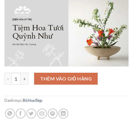
là:
tại
850,000₫.
là:
800,000₫.
Bó Hoa Tinh Tế – BH53 số lượng
THÊM VÀO GIỎ HÀNG
Danh mục:
Bó Hoa Đẹp