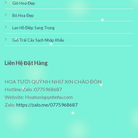
Giỏ Hoa Đẹp
Bó Hoa Đẹp
Lan Hồ Điệp Sang Trọng
Giỏ Trái Cây Sạch Nhập Khẩu
Liên Hệ Đặt Hàng
HOA TƯƠI QUỲNH NHƯ XIN CHÀO ĐÓN
Hotline/Zalo :0775968687
Website: Hoatuoiquynhnhu.com
Zalo:
https://zalo.me/0775968687