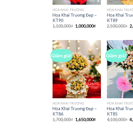
HOA KHAI TRƯƠNG
HOA KHAI TRƯ
Hoa Khai Trương Đẹp –
Hoa Khai Trư
KT90
KT89
Giá
Giá
G
1,100,000
₫
1,000,000
₫
2,500,000
₫
2
gốc
hiện
g
là:
tại
là
1,100,000₫.
là:
2
1,000,000₫.
Giảm giá!
Giảm giá!
HOA KHAI TRƯƠNG
HOA KHAI TRƯ
Hoa Khai Trương Đẹp –
Hoa Khai Trư
KT86
KT85
Giá
Giá
G
1,700,000
₫
1,650,000
₫
4,100,000
₫
4
gốc
hiện
g
là:
tại
là
1,700,000₫.
là:
4