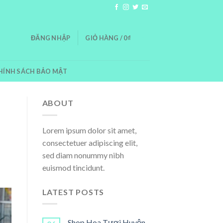
0
ĐĂNG NHẬP
GIỎ HÀNG /
0
₫
HÍNH SÁCH BẢO MẬT
ABOUT
Lorem ipsum dolor sit amet,
consectetuer adipiscing elit,
sed diam nonummy nibh
euismod tincidunt.
LATEST POSTS
Shop Hoa Tươi Huyện