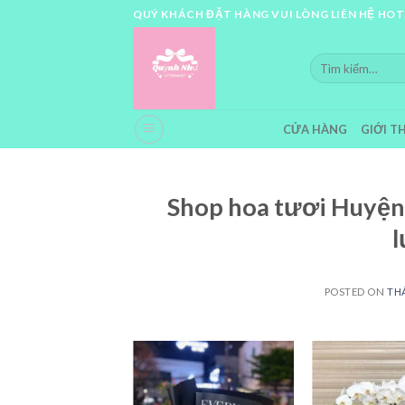
Skip
QUÝ KHÁCH ĐẶT HÀNG VUI LÒNG LIÊN HỆ HOT
to
content
Tìm
kiếm:
CỬA HÀNG
GIỚI T
Shop hoa tươi Huyện 
l
POSTED ON
THÁ