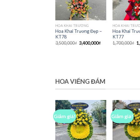
HOA KHAI TRƯƠNG
HOA KHAI TRƯ
Hoa Khai Trương Đẹp –
Hoa Khai Trư
KT78
KT77
Giá
Giá
G
3,500,000
₫
3,400,000
₫
1,700,000
₫
1
gốc
hiện
g
là:
tại
là
3,500,000₫.
là:
1
3,400,000₫.
HOA VIẾNG ĐÁM
Giảm giá!
Giảm giá!