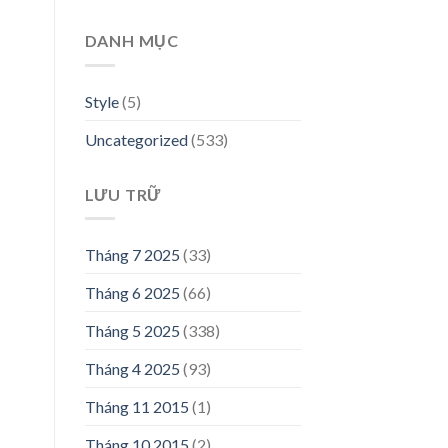
00,000₫.
DANH MỤC
Style
(5)
Uncategorized
(533)
LƯU TRỮ
Tháng 7 2025
(33)
n
Tháng 6 2025
(66)
00,000₫.
Tháng 5 2025
(338)
Tháng 4 2025
(93)
Tháng 11 2015
(1)
Tháng 10 2015
(2)