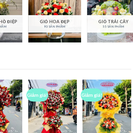
HỒ ĐIỆP
GIỎ HOA ĐẸP
GIỎ TRÁI CÂY
PHẨM
93 SẢN PHẨM
55 SẢN PHẨM
Giảm giá!
Giảm giá!