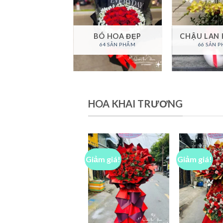
A VIẾNG ĐÁM
TANG
BÓ HOA ĐẸP
CHẬU LAN 
87 SẢN PHẨM
64 SẢN PHẨM
66 SẢN 
HOA KHAI TRƯƠNG
Giảm giá!
Giảm giá!