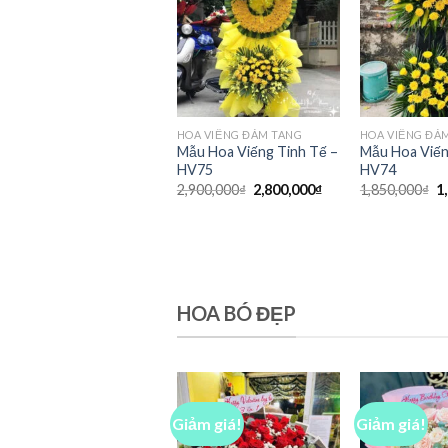
HOA VIẾNG ĐÁM TANG
HOA VIẾNG ĐÁ
Mẫu Hoa Viếng Tinh Tế –
Mẫu Hoa Viến
HV75
HV74
Giá
Giá
G
2,900,000
₫
2,800,000
₫
1,850,000
₫
1
gốc
hiện
g
là:
tại
là
2,900,000₫.
là:
1
2,800,000₫.
HOA BÓ ĐẸP
Giảm giá!
Giảm giá!