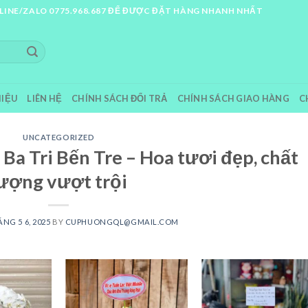
LINE/ZALO 0775.968.687 ĐỂ ĐƯỢC ĐẶT HÀNG NHANH NHẤT
HIỆU
LIÊN HỆ
CHÍNH SÁCH ĐỔI TRẢ
CHÍNH SÁCH GIAO HÀNG
C
UNCATEGORIZED
Ba Tri Bến Tre – Hoa tươi đẹp, chất
ượng vượt trội
NG 5 6, 2025
BY
CUPHUONGQL@GMAIL.COM