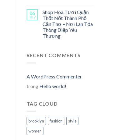
Shop Hoa Tươi Quận
06
Th7
Thốt Nốt Thành Phố
Cần Thơ – Nơi Lan Tỏa
Thông Điệp Yêu
n
Thương
00,000₫.
RECENT COMMENTS
A WordPress Commenter
trong
Hello world!
TAG CLOUD
brooklyn
fashion
style
n
women