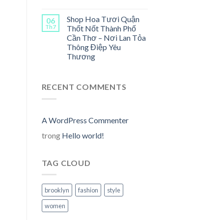
Shop Hoa Tươi Quận
06
Th7
Thốt Nốt Thành Phố
Cần Thơ – Nơi Lan Tỏa
Thông Điệp Yêu
n
Thương
00,000₫.
RECENT COMMENTS
A WordPress Commenter
trong
Hello world!
TAG CLOUD
brooklyn
fashion
style
n
women