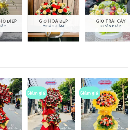
HỒ ĐIỆP
GIỎ HOA ĐẸP
GIỎ TRÁI CÂY
PHẨM
93 SẢN PHẨM
55 SẢN PHẨM
Giảm giá!
Giảm giá!