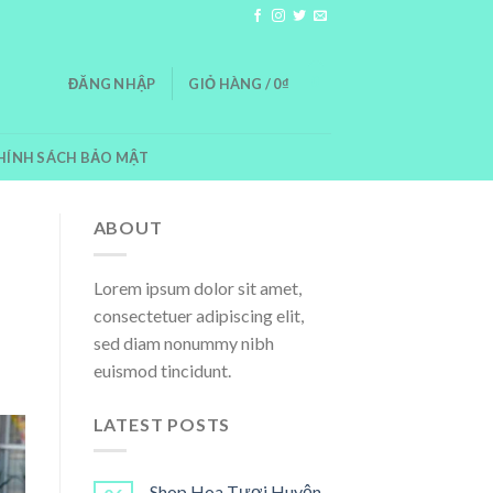
0
ĐĂNG NHẬP
GIỎ HÀNG /
0
₫
HÍNH SÁCH BẢO MẬT
ABOUT
Lorem ipsum dolor sit amet,
consectetuer adipiscing elit,
sed diam nonummy nibh
euismod tincidunt.
LATEST POSTS
Shop Hoa Tươi Huyện