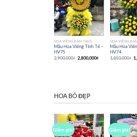
HOA VIẾNG ĐÁM TANG
HOA VIẾNG ĐÁ
Mẫu Hoa Viếng Tinh Tế –
Mẫu Hoa Viến
HV75
HV74
Giá
Giá
G
2,900,000
₫
2,800,000
₫
1,850,000
₫
1
gốc
hiện
g
là:
tại
là
2,900,000₫.
là:
1
2,800,000₫.
HOA BÓ ĐẸP
Giảm giá!
Giảm giá!