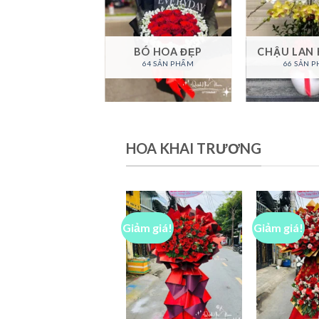
A VIẾNG ĐÁM
TANG
BÓ HOA ĐẸP
CHẬU LAN 
87 SẢN PHẨM
64 SẢN PHẨM
66 SẢN 
HOA KHAI TRƯƠNG
Giảm giá!
Giảm giá!