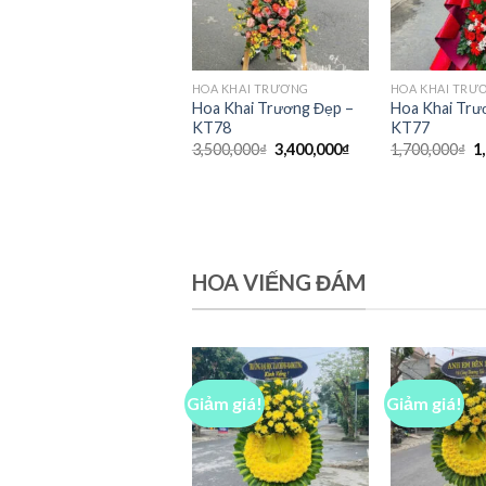
HOA KHAI TRƯƠNG
HOA KHAI TRƯ
Hoa Khai Trương Đẹp –
Hoa Khai Trư
KT78
KT77
Giá
Giá
G
3,500,000
₫
3,400,000
₫
1,700,000
₫
1
gốc
hiện
g
là:
tại
là
3,500,000₫.
là:
1
3,400,000₫.
HOA VIẾNG ĐÁM
Giảm giá!
Giảm giá!