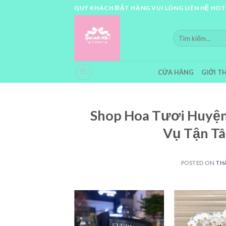
Skip
QUÝ KHÁCH ĐẶT HÀNG VUI LÒNG LIÊN HỆ HOT
to
content
Tìm
kiếm:
CỬA HÀNG
GIỚI T
Shop Hoa Tươi Huyện
Vụ Tận T
POSTED ON
THÁ