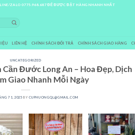
LINE/ZALO 0775.968.687 ĐỂ ĐƯỢC ĐẶT HÀNG NHANH NHẤT
HIỆU
LIÊN HỆ
CHÍNH SÁCH ĐỔI TRẢ
CHÍNH SÁCH GIAO HÀNG
C
UNCATEGORIZED
 Cần Đước Long An – Hoa Đẹp, Dịch
âm Giao Nhanh Mỗi Ngày
NG 7 1, 2025
BY
CUPHUONGQL@GMAIL.COM