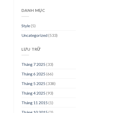
00,000₫.
DANH MỤC
Style
(5)
Uncategorized
(533)
LƯU TRỮ
Tháng 7 2025
(33)
n
Tháng 6 2025
(66)
00,000₫.
Tháng 5 2025
(338)
Tháng 4 2025
(93)
Tháng 11 2015
(1)
Tháng 10 2015
(2)