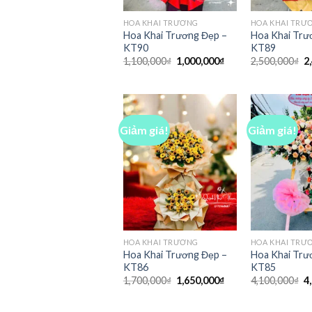
HOA KHAI TRƯƠNG
HOA KHAI TRƯ
Hoa Khai Trương Đẹp –
Hoa Khai Trư
KT90
KT89
Giá
Giá
G
1,100,000
₫
1,000,000
₫
2,500,000
₫
2
gốc
hiện
g
là:
tại
là
1,100,000₫.
là:
2
1,000,000₫.
Giảm giá!
Giảm giá!
HOA KHAI TRƯƠNG
HOA KHAI TRƯ
Hoa Khai Trương Đẹp –
Hoa Khai Trư
KT86
KT85
Giá
Giá
G
1,700,000
₫
1,650,000
₫
4,100,000
₫
4
gốc
hiện
g
là:
tại
là
1,700,000₫.
là:
4