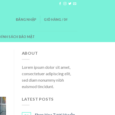
0
ĐĂNG NHẬP
GIỎ HÀNG /
0
₫
HÍNH SÁCH BẢO MẬT
ABOUT
Lorem ipsum dolor sit amet,
consectetuer adipiscing elit,
sed diam nonummy nibh
euismod tincidunt.
LATEST POSTS
Shop Hoa Tươi Huyện