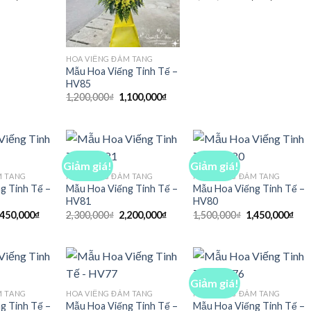
ốc
hiện
gốc
hiệ
:
tại
là:
tại
,700,000₫.
là:
1,500,000₫.
là:
1,650,000₫.
1,4
HOA VIẾNG ĐÁM TANG
Mẫu Hoa Viếng Tinh Tế –
HV85
Giá
Giá
1,200,000
₫
1,100,000
₫
gốc
hiện
là:
tại
1,200,000₫.
là:
1,100,000₫.
Giảm giá!
Giảm giá!
M TANG
HOA VIẾNG ĐÁM TANG
HOA VIẾNG ĐÁM TANG
g Tinh Tế –
Mẫu Hoa Viếng Tinh Tế –
Mẫu Hoa Viếng Tinh Tế –
HV81
HV80
iá
Giá
Giá
Giá
Giá
Giá
,450,000
₫
2,300,000
₫
2,200,000
₫
1,500,000
₫
1,450,000
₫
ốc
hiện
gốc
hiện
gốc
hiệ
:
tại
là:
tại
là:
tại
,500,000₫.
là:
2,300,000₫.
là:
1,500,000₫.
là:
1,450,000₫.
2,200,000₫.
1,4
Giảm giá!
M TANG
HOA VIẾNG ĐÁM TANG
HOA VIẾNG ĐÁM TANG
g Tinh Tế –
Mẫu Hoa Viếng Tinh Tế –
Mẫu Hoa Viếng Tinh Tế –