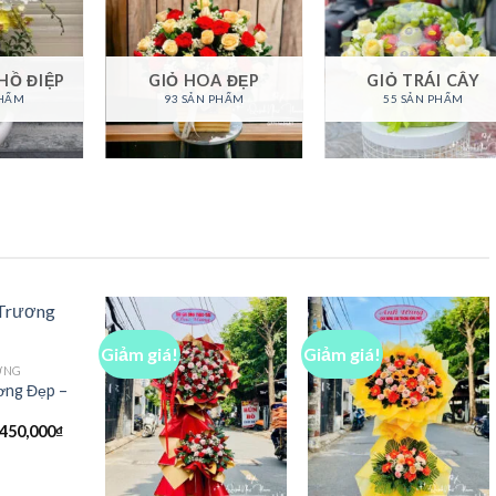
HỒ ĐIỆP
GIỎ HOA ĐẸP
GIỎ TRÁI CÂY
PHẨM
93 SẢN PHẨM
55 SẢN PHẨM
Giảm giá!
Giảm giá!
ƠNG
ơng Đẹp –
iá
Giá
,450,000
₫
ốc
hiện
:
tại
,500,000₫.
là:
2,450,000₫.