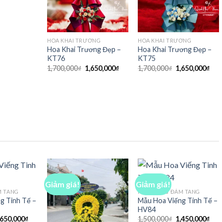
ốc
hiện
:
tại
,700,000₫.
là:
1,650,000₫.
HOA KHAI TRƯƠNG
HOA KHAI TRƯƠNG
Hoa Khai Trương Đẹp –
Hoa Khai Trương Đẹp –
KT76
KT75
Giá
Giá
Giá
Giá
1,700,000
₫
1,650,000
₫
1,700,000
₫
1,650,000
₫
gốc
hiện
gốc
hiệ
là:
tại
là:
tại
1,700,000₫.
là:
1,700,000₫.
là:
1,650,000₫.
1,6
Giảm giá!
Giảm giá!
M TANG
HOA VIẾNG ĐÁM TANG
g Tinh Tế –
Mẫu Hoa Viếng Tinh Tế –
HV84
iá
Giá
Giá
Giá
,650,000
₫
1,500,000
₫
1,450,000
₫