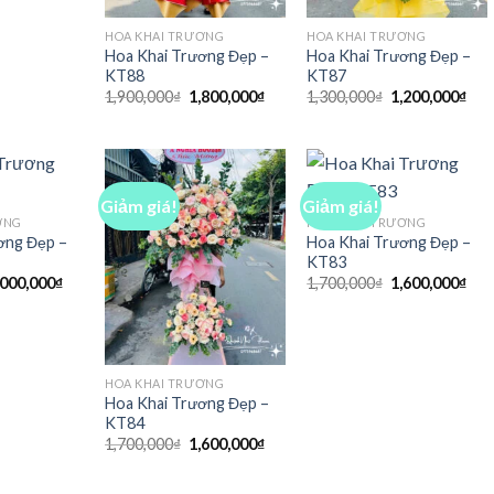
HOA KHAI TRƯƠNG
HOA KHAI TRƯƠNG
Hoa Khai Trương Đẹp –
Hoa Khai Trương Đẹp –
KT88
KT87
Giá
Giá
Giá
Giá
1,900,000
₫
1,800,000
₫
1,300,000
₫
1,200,000
₫
gốc
hiện
gốc
hiệ
là:
tại
là:
tại
1,900,000₫.
là:
1,300,000₫.
là:
1,800,000₫.
1,2
Giảm giá!
Giảm giá!
ƠNG
HOA KHAI TRƯƠNG
ơng Đẹp –
Hoa Khai Trương Đẹp –
KT83
iá
Giá
Giá
Giá
,000,000
₫
1,700,000
₫
1,600,000
₫
ốc
hiện
gốc
hiệ
:
tại
là:
tại
,100,000₫.
là:
1,700,000₫.
là:
4,000,000₫.
1,6
HOA KHAI TRƯƠNG
Hoa Khai Trương Đẹp –
KT84
Giá
Giá
1,700,000
₫
1,600,000
₫
gốc
hiện
là:
tại
1,700,000₫.
là: