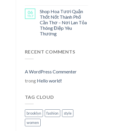
Shop Hoa Tươi Quận
06
Th7
Thốt Nốt Thành Phố
Cần Thơ – Nơi Lan Tỏa
Thông Điệp Yêu
n
Thương
00,000₫.
RECENT COMMENTS
A WordPress Commenter
n
trong
Hello world!
00,000₫.
TAG CLOUD
brooklyn
fashion
style
women