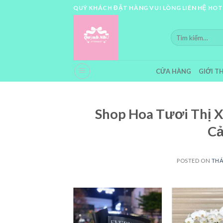
Skip
QUÝ KHÁCH ĐẶT HÀNG VUI LÒNG LIÊN HỆ HOT
to
content
Tìm
kiếm:
CỬA HÀNG
GIỚI T
Shop Hoa Tươi Thị X
Cả
POSTED ON
THÁ
A VIẾNG ĐÁM
TANG
87 SẢN PHẨM