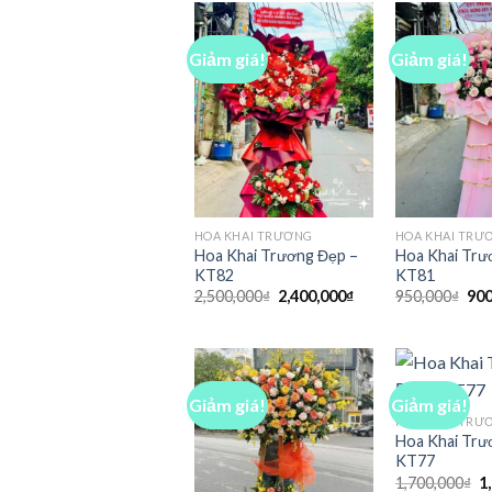
1,650,000₫.
Giảm giá!
Giảm giá!
HOA KHAI TRƯƠNG
HOA KHAI TRƯ
Hoa Khai Trương Đẹp –
Hoa Khai Trư
KT82
KT81
Giá
Giá
Giá
2,500,000
₫
2,400,000
₫
950,000
₫
900
gốc
hiện
gốc
là:
tại
là:
2,500,000₫.
là:
950
2,400,000₫.
Giảm giá!
Giảm giá!
HOA KHAI TRƯ
Hoa Khai Trư
KT77
G
1,700,000
₫
1