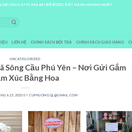
LINE/ZALO 0775.968.687 ĐỂ ĐƯỢC ĐẶT HÀNG NHANH NHẤT
HIỆU
LIÊN HỆ
CHÍNH SÁCH ĐỔI TRẢ
CHÍNH SÁCH GIAO HÀNG
C
UNCATEGORIZED
ã Sông Cầu Phú Yên – Nơi Gửi Gắm
m Xúc Bằng Hoa
NG 6 25, 2025
BY
CUPHUONGQL@GMAIL.COM