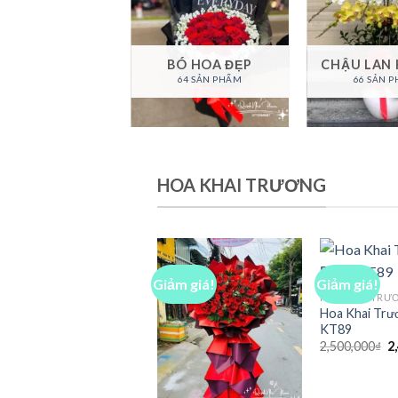
BÓ HOA ĐẸP
CHẬU LAN 
64 SẢN PHẨM
66 SẢN 
HOA KHAI TRƯƠNG
Giảm giá!
Giảm giá!
HOA KHAI TRƯ
Hoa Khai Trư
KT89
G
2,500,000
₫
2
g
là
2