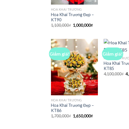
HOA KHAI TRƯƠNG
Hoa Khai Trương Đẹp –
KT90
Giá
Giá
1,100,000
₫
1,000,000
₫
gốc
hiện
là:
tại
1,100,000₫.
là:
1,000,000₫.
Giảm giá!
Giảm giá!
HOA KHAI TRƯ
Hoa Khai Trư
KT85
G
4,100,000
₫
4
g
là
4
HOA KHAI TRƯƠNG
Hoa Khai Trương Đẹp –
KT86
Giá
Giá
1,700,000
₫
1,650,000
₫
gốc
hiện
là:
tại
1,700,000₫.
là: