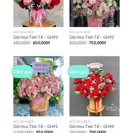
GIỎ HOA ĐẸP
GIỎ HOA ĐẸP
Giỏ Hoa Tinh Tế – GH93
Giỏ Hoa Tinh Tế – GH92
Giá
Giá
Giá
Giá
680,000
₫
650,000
₫
850,000
₫
750,000
₫
gốc
hiện
gốc
hiện
là:
tại
là:
tại
680,000₫.
là:
850,000₫.
là:
650,000₫.
750,000₫.
Giảm giá!
Giảm giá!
GIỎ HOA ĐẸP
GIỎ HOA ĐẸP
Giỏ Hoa Tinh Tế – GH91
Giỏ Hoa Tinh Tế – GH90
Giá
Giá
Giá
Giá
1,100,000
₫
950,000
₫
750,000
₫
700,000
₫