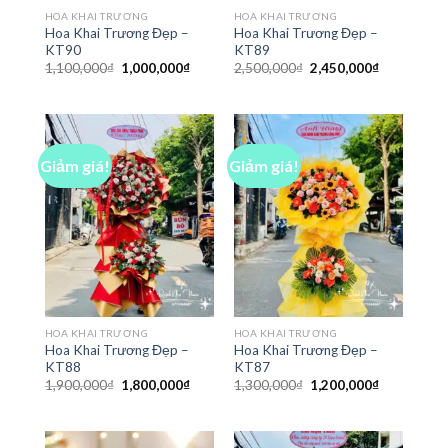
HOA KHAI TRƯƠNG
HOA KHAI TRƯƠNG
Hoa Khai Trương Đẹp –
Hoa Khai Trương Đẹp –
KT90
KT89
Giá
Giá
Giá
Giá
1,100,000
₫
1,000,000
₫
2,500,000
₫
2,450,000
₫
gốc
hiện
gốc
hiện
là:
tại
là:
tại
1,100,000₫.
là:
2,500,000₫.
là:
1,000,000₫.
2,450,000₫
Giảm giá!
Giảm giá!
HOA KHAI TRƯƠNG
HOA KHAI TRƯƠNG
Hoa Khai Trương Đẹp –
Hoa Khai Trương Đẹp –
KT88
KT87
Giá
Giá
Giá
Giá
1,900,000
₫
1,800,000
₫
1,300,000
₫
1,200,000
₫
gốc
hiện
gốc
hiện
là:
tại
là:
tại
1,900,000₫.
là:
1,300,000₫.
là:
1,800,000₫.
1,200,000₫