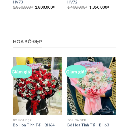
HV73
HV72
Giá
Giá
Giá
Giá
1,850,000
₫
1,800,000
₫
1,400,000
₫
1,350,000
₫
gốc
hiện
gốc
hiện
là:
tại
là:
tại
1,850,000₫.
là:
1,400,000₫.
là:
1,800,000₫.
1,350,000₫
HOA BÓ ĐẸP
Giảm giá!
Giảm giá!
BÓ HOA ĐẸP
BÓ HOA ĐẸP
Bó Hoa Tinh Tế – BH64
Bó Hoa Tinh Tế – BH63