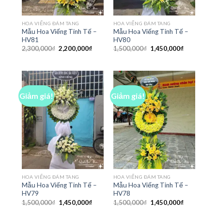
HOA VIẾNG ĐÁM TANG
HOA VIẾNG ĐÁM TANG
Mẫu Hoa Viếng Tinh Tế –
Mẫu Hoa Viếng Tinh Tế –
HV81
HV80
Giá
Giá
Giá
Giá
2,300,000
₫
2,200,000
₫
1,500,000
₫
1,450,000
₫
gốc
hiện
gốc
hiện
là:
tại
là:
tại
2,300,000₫.
là:
1,500,000₫.
là:
2,200,000₫.
1,450,000₫
Giảm giá!
Giảm giá!
HOA VIẾNG ĐÁM TANG
HOA VIẾNG ĐÁM TANG
Mẫu Hoa Viếng Tinh Tế –
Mẫu Hoa Viếng Tinh Tế –
HV79
HV78
Giá
Giá
Giá
Giá
1,500,000
₫
1,450,000
₫
1,500,000
₫
1,450,000
₫
gốc
hiện
gốc
hiện
là:
tại
là:
tại