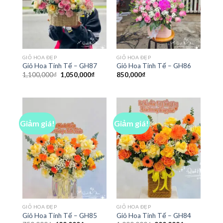
GIỎ HOA ĐẸP
GIỎ HOA ĐẸP
Giỏ Hoa Tinh Tế – GH87
Giỏ Hoa Tinh Tế – GH86
Giá
Giá
1,100,000
₫
1,050,000
₫
850,000
₫
gốc
hiện
là:
tại
1,100,000₫.
là:
1,050,000₫.
Giảm giá!
Giảm giá!
GIỎ HOA ĐẸP
GIỎ HOA ĐẸP
Giỏ Hoa Tinh Tế – GH85
Giỏ Hoa Tinh Tế – GH84