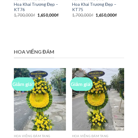
Hoa Khai Trương Đẹp –
Hoa Khai Trương Đẹp –
KT76
KT75
Giá
Giá
Giá
Giá
1,700,000
₫
1,650,000
₫
1,700,000
₫
1,650,000
₫
gốc
hiện
gốc
hiện
là:
tại
là:
tại
1,700,000₫.
là:
1,700,000₫.
là:
1,650,000₫.
1,650,000₫
HOA VIẾNG ĐÁM
Giảm giá!
Giảm giá!
HOA VIẾNG ĐÁM TANG
HOA VIẾNG ĐÁM TANG