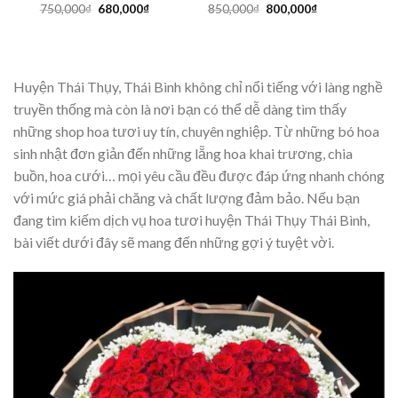
Giá
Giá
Giá
Giá
750,000
₫
680,000
₫
850,000
₫
800,000
₫
gốc
hiện
gốc
hiện
là:
tại
là:
tại
750,000₫.
là:
850,000₫.
là:
680,000₫.
800,000₫.
Huyện Thái Thụy, Thái Bình không chỉ nổi tiếng với làng nghề
truyền thống mà còn là nơi bạn có thể dễ dàng tìm thấy
những shop hoa tươi uy tín, chuyên nghiệp. Từ những bó hoa
sinh nhật đơn giản đến những lẵng hoa khai trương, chia
buồn, hoa cưới… mọi yêu cầu đều được đáp ứng nhanh chóng
với mức giá phải chăng và chất lượng đảm bảo. Nếu bạn
đang tìm kiếm dịch vụ hoa tươi huyện Thái Thụy Thái Bình,
bài viết dưới đây sẽ mang đến những gợi ý tuyệt vời.