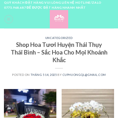
Skip
QUÝ KHÁCH ĐẶT HÀNG VUI LÒNG LIÊN HỆ HOTLINE/ZALO
0775.968.687 ĐỂ ĐƯỢC ĐẶT HÀNG NHANH NHẤT
to
content
0
UNCATEGORIZED
Shop Hoa Tươi Huyện Thái Thụy
Thái Bình – Sắc Hoa Cho Mọi Khoảnh
Khắc
POSTED ON
THÁNG 5 14, 2025
BY
CUPHUONGQL@GMAIL.COM