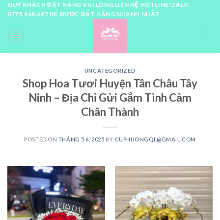
Skip
QUÝ KHÁCH ĐẶT HÀNG VUI LÒNG LIÊN HỆ HOTLINE/ZALO
0775.968.687 ĐỂ ĐƯỢC ĐẶT HÀNG NHANH NHẤT
to
content
0
UNCATEGORIZED
Shop Hoa Tươi Huyện Tân Châu Tây
Ninh – Địa Chỉ Gửi Gắm Tình Cảm
Chân Thành
POSTED ON
THÁNG 5 6, 2025
BY
CUPHUONGQL@GMAIL.COM