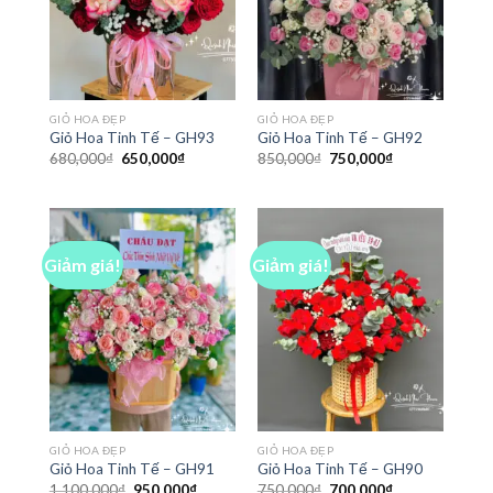
GIỎ HOA ĐẸP
GIỎ HOA ĐẸP
Giỏ Hoa Tinh Tế – GH93
Giỏ Hoa Tinh Tế – GH92
Giá
Giá
Giá
Giá
680,000
₫
650,000
₫
850,000
₫
750,000
₫
gốc
hiện
gốc
hiện
là:
tại
là:
tại
680,000₫.
là:
850,000₫.
là:
650,000₫.
750,000₫.
Giảm giá!
Giảm giá!
GIỎ HOA ĐẸP
GIỎ HOA ĐẸP
Giỏ Hoa Tinh Tế – GH91
Giỏ Hoa Tinh Tế – GH90
Giá
Giá
Giá
Giá
1,100,000
₫
950,000
₫
750,000
₫
700,000
₫