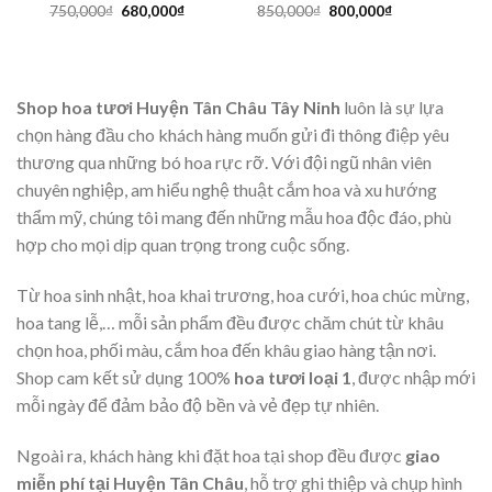
Giá
Giá
Giá
Giá
750,000
₫
680,000
₫
850,000
₫
800,000
₫
gốc
hiện
gốc
hiện
là:
tại
là:
tại
750,000₫.
là:
850,000₫.
là:
680,000₫.
800,000₫.
Shop hoa tươi Huyện Tân Châu Tây Ninh
luôn là sự lựa
chọn hàng đầu cho khách hàng muốn gửi đi thông điệp yêu
thương qua những bó hoa rực rỡ. Với đội ngũ nhân viên
chuyên nghiệp, am hiểu nghệ thuật cắm hoa và xu hướng
thẩm mỹ, chúng tôi mang đến những mẫu hoa độc đáo, phù
hợp cho mọi dịp quan trọng trong cuộc sống.
Từ hoa sinh nhật, hoa khai trương, hoa cưới, hoa chúc mừng,
hoa tang lễ,… mỗi sản phẩm đều được chăm chút từ khâu
chọn hoa, phối màu, cắm hoa đến khâu giao hàng tận nơi.
Shop cam kết sử dụng 100%
hoa tươi loại 1
, được nhập mới
mỗi ngày để đảm bảo độ bền và vẻ đẹp tự nhiên.
Ngoài ra, khách hàng khi đặt hoa tại shop đều được
giao
miễn phí tại Huyện Tân Châu
, hỗ trợ ghi thiệp và chụp hình