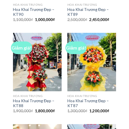
HOA KHAI TRƯƠNG
HOA KHAI TRƯƠNG
Hoa Khai Trương Đẹp –
Hoa Khai Trương Đẹp –
KT90
KT89
Giá
Giá
Giá
Giá
1,100,000
₫
1,000,000
₫
2,500,000
₫
2,450,000
₫
gốc
hiện
gốc
hiện
là:
tại
là:
tại
1,100,000₫.
là:
2,500,000₫.
là:
1,000,000₫.
2,450,000₫
Giảm giá!
Giảm giá!
HOA KHAI TRƯƠNG
HOA KHAI TRƯƠNG
Hoa Khai Trương Đẹp –
Hoa Khai Trương Đẹp –
KT88
KT87
Giá
Giá
Giá
Giá
1,900,000
₫
1,800,000
₫
1,300,000
₫
1,200,000
₫
gốc
hiện
gốc
hiện
là:
tại
là:
tại
1,900,000₫.
là:
1,300,000₫.
là:
1,800,000₫.
1,200,000₫