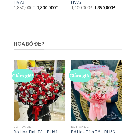
HV73
HV72
Giá
Giá
Giá
Giá
1,850,000
₫
1,800,000
₫
1,400,000
₫
1,350,000
₫
gốc
hiện
gốc
hiện
là:
tại
là:
tại
1,850,000₫.
là:
1,400,000₫.
là:
1,800,000₫.
1,350,000₫
HOA BÓ ĐẸP
Giảm giá!
Giảm giá!
BÓ HOA ĐẸP
BÓ HOA ĐẸP
Bó Hoa Tinh Tế – BH64
Bó Hoa Tinh Tế – BH63