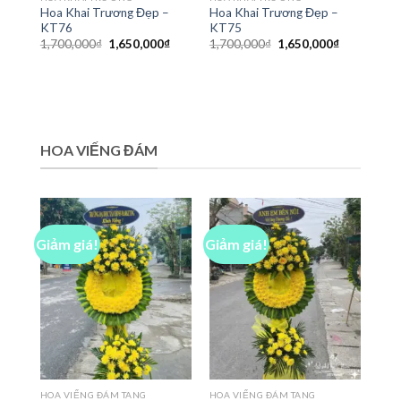
Hoa Khai Trương Đẹp –
Hoa Khai Trương Đẹp –
KT76
KT75
Giá
Giá
Giá
Giá
1,700,000
₫
1,650,000
₫
1,700,000
₫
1,650,000
₫
gốc
hiện
gốc
hiện
là:
tại
là:
tại
1,700,000₫.
là:
1,700,000₫.
là:
1,650,000₫.
1,650,000₫
HOA VIẾNG ĐÁM
Giảm giá!
Giảm giá!
HOA VIẾNG ĐÁM TANG
HOA VIẾNG ĐÁM TANG