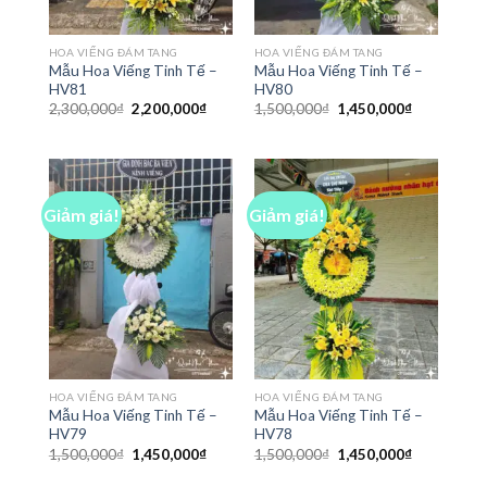
HOA VIẾNG ĐÁM TANG
HOA VIẾNG ĐÁM TANG
Mẫu Hoa Viếng Tinh Tế –
Mẫu Hoa Viếng Tinh Tế –
HV81
HV80
Giá
Giá
Giá
Giá
2,300,000
₫
2,200,000
₫
1,500,000
₫
1,450,000
₫
gốc
hiện
gốc
hiện
là:
tại
là:
tại
2,300,000₫.
là:
1,500,000₫.
là:
2,200,000₫.
1,450,000₫
Giảm giá!
Giảm giá!
HOA VIẾNG ĐÁM TANG
HOA VIẾNG ĐÁM TANG
Mẫu Hoa Viếng Tinh Tế –
Mẫu Hoa Viếng Tinh Tế –
HV79
HV78
Giá
Giá
Giá
Giá
1,500,000
₫
1,450,000
₫
1,500,000
₫
1,450,000
₫
gốc
hiện
gốc
hiện
là:
tại
là:
tại