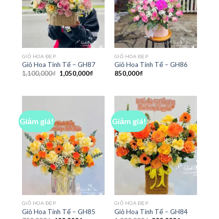
GIỎ HOA ĐẸP
GIỎ HOA ĐẸP
Giỏ Hoa Tinh Tế – GH87
Giỏ Hoa Tinh Tế – GH86
Giá
Giá
1,100,000
₫
1,050,000
₫
850,000
₫
gốc
hiện
là:
tại
1,100,000₫.
là:
1,050,000₫.
Giảm giá!
Giảm giá!
GIỎ HOA ĐẸP
GIỎ HOA ĐẸP
Giỏ Hoa Tinh Tế – GH85
Giỏ Hoa Tinh Tế – GH84