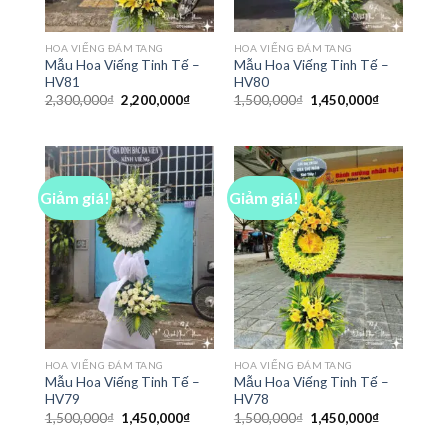
HOA VIẾNG ĐÁM TANG
HOA VIẾNG ĐÁM TANG
Mẫu Hoa Viếng Tinh Tế –
Mẫu Hoa Viếng Tinh Tế –
HV81
HV80
Giá
Giá
Giá
Giá
2,300,000
₫
2,200,000
₫
1,500,000
₫
1,450,000
₫
gốc
hiện
gốc
hiện
là:
tại
là:
tại
2,300,000₫.
là:
1,500,000₫.
là:
2,200,000₫.
1,450,000₫
Giảm giá!
Giảm giá!
HOA VIẾNG ĐÁM TANG
HOA VIẾNG ĐÁM TANG
Mẫu Hoa Viếng Tinh Tế –
Mẫu Hoa Viếng Tinh Tế –
HV79
HV78
Giá
Giá
Giá
Giá
1,500,000
₫
1,450,000
₫
1,500,000
₫
1,450,000
₫
gốc
hiện
gốc
hiện
là:
tại
là:
tại