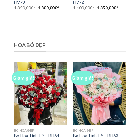
HV73
HV72
Giá
Giá
Giá
Giá
1,850,000
₫
1,800,000
₫
1,400,000
₫
1,350,000
₫
gốc
hiện
gốc
hiện
là:
tại
là:
tại
1,850,000₫.
là:
1,400,000₫.
là:
1,800,000₫.
1,350,000₫
HOA BÓ ĐẸP
Giảm giá!
Giảm giá!
BÓ HOA ĐẸP
BÓ HOA ĐẸP
Bó Hoa Tinh Tế – BH64
Bó Hoa Tinh Tế – BH63