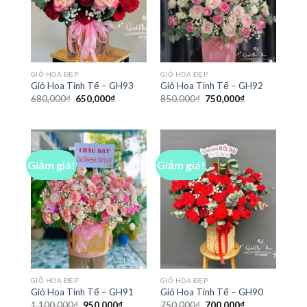
GIỎ HOA ĐẸP
GIỎ HOA ĐẸP
Giỏ Hoa Tinh Tế – GH93
Giỏ Hoa Tinh Tế – GH92
Giá
Giá
Giá
Giá
680,000
₫
650,000
₫
850,000
₫
750,000
₫
gốc
hiện
gốc
hiện
là:
tại
là:
tại
680,000₫.
là:
850,000₫.
là:
650,000₫.
750,000₫.
Giảm giá!
Giảm giá!
GIỎ HOA ĐẸP
GIỎ HOA ĐẸP
Giỏ Hoa Tinh Tế – GH91
Giỏ Hoa Tinh Tế – GH90
Giá
Giá
Giá
Giá
1,100,000
₫
950,000
₫
750,000
₫
700,000
₫