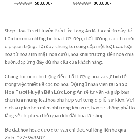
Giá
Giá
Giá
Giá
750,000
₫
680,000
₫
850,000
₫
800,000
₫
gốc
hiện
gốc
hiện
là:
tại
là:
tại
750,000₫.
là:
850,000₫.
là:
680,000₫.
800,000₫.
Shop Hoa Tươi Huyện Bến Lức Long An là địa chỉ tin cậy để
bạn tìm mua những bó hoa tươi đẹp, chất lượng cao cho mọi
dịp quan trọng. Tại đây, chúng tôi cung cấp một loạt các loại
hoa từ hoa sinh nhật, hoa cưới, hoa khai trương, đến hoa chia
buồn, đáp ứng đầy đủ nhu cầu của khách hàng.
Chúng tôi luôn chú trọng đến chất lượng hoa và sự tinh tế
trong việc thiết kế các bó hoa. Đội ngũ nhân viên tại
Shop
Hoa Tươi Huyện Bến Lức Long An
sẽ tư vấn và giúp bạn
chọn lựa những loại hoa phù hợp với từng dịp lễ, sự kiện. Với
dịch vụ giao hoa miễn phí trong khu vực, bạn sẽ không phải lo
lắng về chi phí và thời gian khi đặt hoa tại shop.
Để đặt hoa hoặc được tư vấn chi tiết, vui lòng liên hệ qua
Zalo: 0775968687.