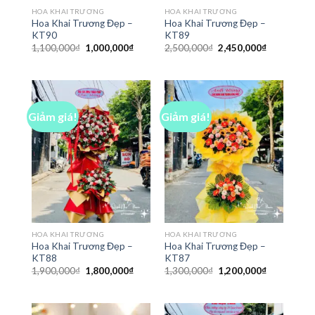
HOA KHAI TRƯƠNG
HOA KHAI TRƯƠNG
Hoa Khai Trương Đẹp –
Hoa Khai Trương Đẹp –
KT90
KT89
Giá
Giá
Giá
Giá
1,100,000
₫
1,000,000
₫
2,500,000
₫
2,450,000
₫
gốc
hiện
gốc
hiện
là:
tại
là:
tại
1,100,000₫.
là:
2,500,000₫.
là:
1,000,000₫.
2,450,000₫
Giảm giá!
Giảm giá!
HOA KHAI TRƯƠNG
HOA KHAI TRƯƠNG
Hoa Khai Trương Đẹp –
Hoa Khai Trương Đẹp –
KT88
KT87
Giá
Giá
Giá
Giá
1,900,000
₫
1,800,000
₫
1,300,000
₫
1,200,000
₫
gốc
hiện
gốc
hiện
là:
tại
là:
tại
1,900,000₫.
là:
1,300,000₫.
là:
1,800,000₫.
1,200,000₫