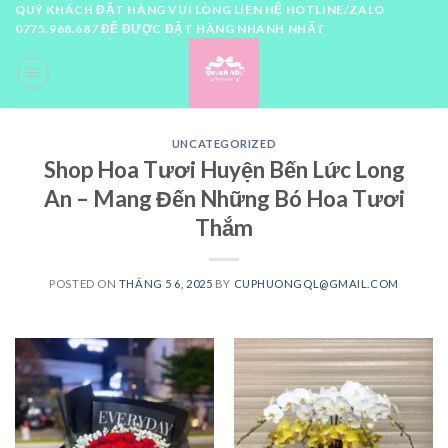
Skip
QUÝ KHÁCH ĐẶT HÀNG VUI LÒNG LIÊN HỆ HOTLINE/ZALO
0775.968.687 ĐỂ ĐƯỢC ĐẶT HÀNG NHANH NHẤT
to
content
0
UNCATEGORIZED
Shop Hoa Tươi Huyện Bến Lức Long
An – Mang Đến Những Bó Hoa Tươi
Thắm
POSTED ON
THÁNG 5 6, 2025
BY
CUPHUONGQL@GMAIL.COM