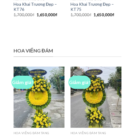
Hoa Khai Trương Đẹp –
Hoa Khai Trương Đẹp –
KT76
KT75
Giá
Giá
Giá
Giá
1,700,000
₫
1,650,000
₫
1,700,000
₫
1,650,000
₫
gốc
hiện
gốc
hiện
là:
tại
là:
tại
1,700,000₫.
là:
1,700,000₫.
là:
1,650,000₫.
1,650,000₫
HOA VIẾNG ĐÁM
Giảm giá!
Giảm giá!
HOA VIẾNG ĐÁM TANG
HOA VIẾNG ĐÁM TANG