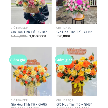
GIỎ HOA ĐẸP
GIỎ HOA ĐẸP
Giỏ Hoa Tinh Tế – GH87
Giỏ Hoa Tinh Tế – GH86
Giá
Giá
1,100,000
₫
1,050,000
₫
850,000
₫
gốc
hiện
là:
tại
1,100,000₫.
là:
1,050,000₫.
Giảm giá!
Giảm giá!
GIỎ HOA ĐẸP
GIỎ HOA ĐẸP
Giỏ Hoa Tinh Tế – GH85
Giỏ Hoa Tinh Tế – GH84