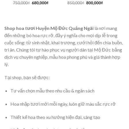
Giá
Giá
Giá
Giá
750,000
₫
680,000
₫
850,000
₫
800,000
₫
gốc
hiện
gốc
hiện
là:
tại
là:
tại
750,000₫.
là:
850,000₫.
là:
680,000₫.
800,000₫.
Shop hoa tươi Huyện Mộ Đức Quảng Ngãi
là nơi mang
đến những bó hoa rực rỡ, đầy ý nghĩa cho mọi dịp lễ trong
cuộc sống: từ sinh nhật, khai trương, cưới hỏi đến chia buồn,
tri ân. Chúng tôi tự hào phục vụ người dân tại Mộ Đức bằng
dịch vụ chuyên nghiệp, mẫu hoa phong phú và giá thành hợp
lý.
Tại shop, bạn sẽ được:
Tư vấn chọn mẫu theo nhu cầu & ngân sách
Hoa nhập tươi mới mỗi ngày, luôn giữ màu sắc rực rỡ
Thiết kế hoa theo xu hướng hiện đại, sáng tạo