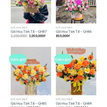
GIỎ HOA ĐẸP
GIỎ HOA ĐẸP
Giỏ Hoa Tinh Tế – GH87
Giỏ Hoa Tinh Tế – GH86
Giá
Giá
1,100,000
₫
1,050,000
₫
850,000
₫
gốc
hiện
là:
tại
1,100,000₫.
là:
1,050,000₫.
Giảm giá!
Giảm giá!
GIỎ HOA ĐẸP
GIỎ HOA ĐẸP
Giỏ Hoa Tinh Tế – GH85
Giỏ Hoa Tinh Tế – GH84