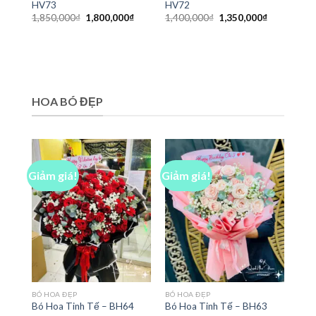
HV73
HV72
Giá
Giá
Giá
Giá
1,850,000
₫
1,800,000
₫
1,400,000
₫
1,350,000
₫
gốc
hiện
gốc
hiện
là:
tại
là:
tại
1,850,000₫.
là:
1,400,000₫.
là:
1,800,000₫.
1,350,000₫
HOA BÓ ĐẸP
Giảm giá!
Giảm giá!
BÓ HOA ĐẸP
BÓ HOA ĐẸP
Bó Hoa Tinh Tế – BH64
Bó Hoa Tinh Tế – BH63