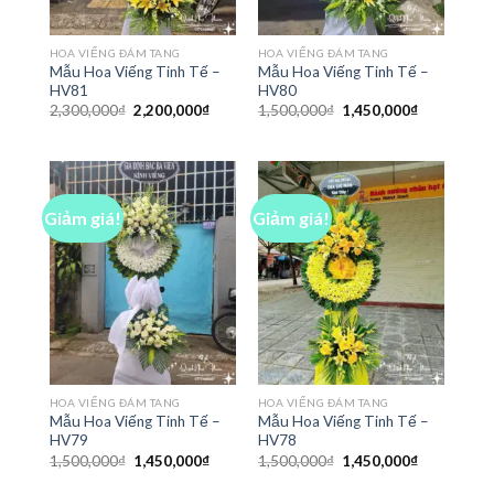
HOA VIẾNG ĐÁM TANG
HOA VIẾNG ĐÁM TANG
Mẫu Hoa Viếng Tinh Tế –
Mẫu Hoa Viếng Tinh Tế –
HV81
HV80
Giá
Giá
Giá
Giá
2,300,000
₫
2,200,000
₫
1,500,000
₫
1,450,000
₫
gốc
hiện
gốc
hiện
là:
tại
là:
tại
2,300,000₫.
là:
1,500,000₫.
là:
2,200,000₫.
1,450,000₫
Giảm giá!
Giảm giá!
HOA VIẾNG ĐÁM TANG
HOA VIẾNG ĐÁM TANG
Mẫu Hoa Viếng Tinh Tế –
Mẫu Hoa Viếng Tinh Tế –
HV79
HV78
Giá
Giá
Giá
Giá
1,500,000
₫
1,450,000
₫
1,500,000
₫
1,450,000
₫
gốc
hiện
gốc
hiện
là:
tại
là:
tại