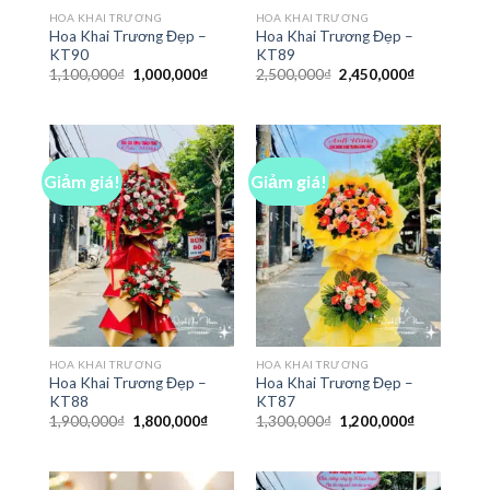
HOA KHAI TRƯƠNG
HOA KHAI TRƯƠNG
Hoa Khai Trương Đẹp –
Hoa Khai Trương Đẹp –
KT90
KT89
Giá
Giá
Giá
Giá
1,100,000
₫
1,000,000
₫
2,500,000
₫
2,450,000
₫
gốc
hiện
gốc
hiện
là:
tại
là:
tại
1,100,000₫.
là:
2,500,000₫.
là:
1,000,000₫.
2,450,000₫
Giảm giá!
Giảm giá!
HOA KHAI TRƯƠNG
HOA KHAI TRƯƠNG
Hoa Khai Trương Đẹp –
Hoa Khai Trương Đẹp –
KT88
KT87
Giá
Giá
Giá
Giá
1,900,000
₫
1,800,000
₫
1,300,000
₫
1,200,000
₫
gốc
hiện
gốc
hiện
là:
tại
là:
tại
1,900,000₫.
là:
1,300,000₫.
là:
1,800,000₫.
1,200,000₫