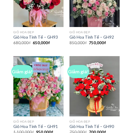
GIỎ HOA ĐẸP
GIỎ HOA ĐẸP
Giỏ Hoa Tinh Tế – GH93
Giỏ Hoa Tinh Tế – GH92
Giá
Giá
Giá
Giá
680,000
₫
650,000
₫
850,000
₫
750,000
₫
gốc
hiện
gốc
hiện
là:
tại
là:
tại
680,000₫.
là:
850,000₫.
là:
650,000₫.
750,000₫.
Giảm giá!
Giảm giá!
GIỎ HOA ĐẸP
GIỎ HOA ĐẸP
Giỏ Hoa Tinh Tế – GH91
Giỏ Hoa Tinh Tế – GH90
Giá
Giá
Giá
Giá
1,100,000
₫
950,000
₫
750,000
₫
700,000
₫