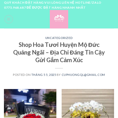
Skip
QUÝ KHÁCH ĐẶT HÀNG VUI LÒNG LIÊN HỆ HOTLINE/ZALO
0775.968.687 ĐỂ ĐƯỢC ĐẶT HÀNG NHANH NHẤT
to
content
0
UNCATEGORIZED
Shop Hoa Tươi Huyện Mộ Đức
Quảng Ngãi – Địa Chỉ Đáng Tin Cậy
Gửi Gắm Cảm Xúc
POSTED ON
THÁNG 5 5, 2025
BY
CUPHUONGQL@GMAIL.COM