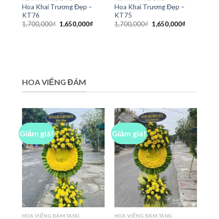
Hoa Khai Trương Đẹp –
Hoa Khai Trương Đẹp –
KT76
KT75
Giá
Giá
Giá
Giá
1,700,000
₫
1,650,000
₫
1,700,000
₫
1,650,000
₫
gốc
hiện
gốc
hiện
là:
tại
là:
tại
1,700,000₫.
là:
1,700,000₫.
là:
1,650,000₫.
1,650,000₫
HOA VIẾNG ĐÁM
Giảm giá!
Giảm giá!
HOA VIẾNG ĐÁM TANG
HOA VIẾNG ĐÁM TANG