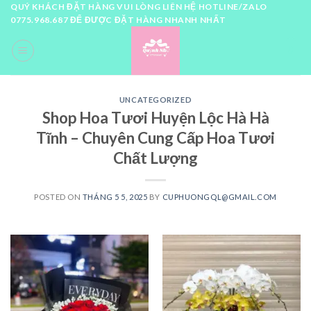
Skip
QUÝ KHÁCH ĐẶT HÀNG VUI LÒNG LIÊN HỆ HOTLINE/ZALO
0775.968.687 ĐỂ ĐƯỢC ĐẶT HÀNG NHANH NHẤT
to
content
0
UNCATEGORIZED
Shop Hoa Tươi Huyện Lộc Hà Hà
Tĩnh – Chuyên Cung Cấp Hoa Tươi
Chất Lượng
POSTED ON
THÁNG 5 5, 2025
BY
CUPHUONGQL@GMAIL.COM