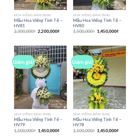
HOA VIẾNG ĐÁM TANG
HOA VIẾNG ĐÁM TANG
Mẫu Hoa Viếng Tinh Tế –
Mẫu Hoa Viếng Tinh Tế –
HV81
HV80
Giá
Giá
Giá
Giá
2,300,000
₫
2,200,000
₫
1,500,000
₫
1,450,000
₫
gốc
hiện
gốc
hiện
là:
tại
là:
tại
2,300,000₫.
là:
1,500,000₫.
là:
2,200,000₫.
1,450,000₫
Giảm giá!
Giảm giá!
HOA VIẾNG ĐÁM TANG
HOA VIẾNG ĐÁM TANG
Mẫu Hoa Viếng Tinh Tế –
Mẫu Hoa Viếng Tinh Tế –
HV79
HV78
Giá
Giá
Giá
Giá
1,500,000
₫
1,450,000
₫
1,500,000
₫
1,450,000
₫
gốc
hiện
gốc
hiện
là:
tại
là:
tại