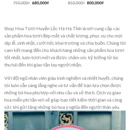
Giá
Giá
Giá
Giá
750,000
₫
680,000
₫
850,000
₫
800,000
₫
gốc
hiện
gốc
hiện
là:
tại
là:
tại
750,000₫.
là:
850,000₫.
là:
680,000₫.
800,000₫.
Shop Hoa Tươi Huyện Lộc Hà Hà Tĩnh là nơi cung cấp các
sản phẩm hoa tươi đẹp mắt và chất lượng, phục vụ cho mọi
dịp lễ, sinh nhật, cưới hỏi, khai trương và chia buồn. Chúng tôi
cam kết mang đến cho khách hàng những sản phẩm hoa tươi
tốt nhất, luôn tươi mới và được chăm sóc kỹ lưỡng từ lúc
thu hái đến khi giao tận tay người nhận.
Với đội ngũ nhân viên giàu kinh nghiệm và nhiệt huyết, chúng
tôi luôn sẵn sàng lắng nghe và tư vấn để bạn lựa chọn được
những bó hoa phù hợp với nhu cầu và sở thích. Dịch vụ giao
hoa miễn phí tận nơi sẽ giúp bạn tiết kiệm thời gian và công
sức khi gửi tặng những bó hoa ý nghĩa đến người thân yêu.