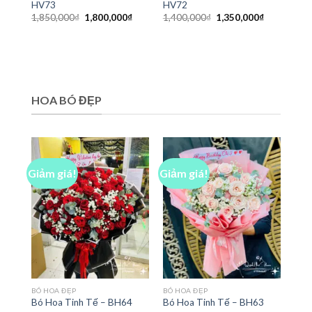
HV73
HV72
Giá
Giá
Giá
Giá
1,850,000
₫
1,800,000
₫
1,400,000
₫
1,350,000
₫
gốc
hiện
gốc
hiện
là:
tại
là:
tại
1,850,000₫.
là:
1,400,000₫.
là:
1,800,000₫.
1,350,000₫
HOA BÓ ĐẸP
Giảm giá!
Giảm giá!
BÓ HOA ĐẸP
BÓ HOA ĐẸP
Bó Hoa Tinh Tế – BH64
Bó Hoa Tinh Tế – BH63