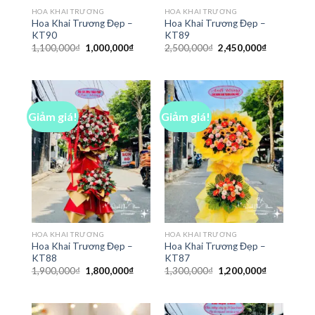
HOA KHAI TRƯƠNG
HOA KHAI TRƯƠNG
Hoa Khai Trương Đẹp –
Hoa Khai Trương Đẹp –
KT90
KT89
Giá
Giá
Giá
Giá
1,100,000
₫
1,000,000
₫
2,500,000
₫
2,450,000
₫
gốc
hiện
gốc
hiện
là:
tại
là:
tại
1,100,000₫.
là:
2,500,000₫.
là:
1,000,000₫.
2,450,000₫
Giảm giá!
Giảm giá!
HOA KHAI TRƯƠNG
HOA KHAI TRƯƠNG
Hoa Khai Trương Đẹp –
Hoa Khai Trương Đẹp –
KT88
KT87
Giá
Giá
Giá
Giá
1,900,000
₫
1,800,000
₫
1,300,000
₫
1,200,000
₫
gốc
hiện
gốc
hiện
là:
tại
là:
tại
1,900,000₫.
là:
1,300,000₫.
là:
1,800,000₫.
1,200,000₫