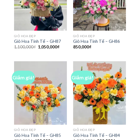
GIỎ HOA ĐẸP
GIỎ HOA ĐẸP
Giỏ Hoa Tinh Tế – GH87
Giỏ Hoa Tinh Tế – GH86
Giá
Giá
1,100,000
₫
1,050,000
₫
850,000
₫
gốc
hiện
là:
tại
1,100,000₫.
là:
1,050,000₫.
Giảm giá!
Giảm giá!
GIỎ HOA ĐẸP
GIỎ HOA ĐẸP
Giỏ Hoa Tinh Tế – GH85
Giỏ Hoa Tinh Tế – GH84