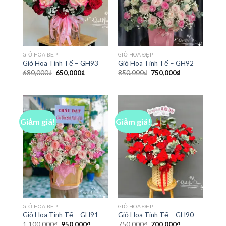
GIỎ HOA ĐẸP
GIỎ HOA ĐẸP
Giỏ Hoa Tinh Tế – GH93
Giỏ Hoa Tinh Tế – GH92
Giá
Giá
Giá
Giá
680,000
₫
650,000
₫
850,000
₫
750,000
₫
gốc
hiện
gốc
hiện
là:
tại
là:
tại
680,000₫.
là:
850,000₫.
là:
650,000₫.
750,000₫.
Giảm giá!
Giảm giá!
GIỎ HOA ĐẸP
GIỎ HOA ĐẸP
Giỏ Hoa Tinh Tế – GH91
Giỏ Hoa Tinh Tế – GH90
Giá
Giá
Giá
Giá
1,100,000
₫
950,000
₫
750,000
₫
700,000
₫