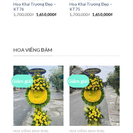
Hoa Khai Trương Đẹp –
Hoa Khai Trương Đẹp –
KT76
KT75
Giá
Giá
Giá
Giá
1,700,000
₫
1,650,000
₫
1,700,000
₫
1,650,000
₫
gốc
hiện
gốc
hiện
là:
tại
là:
tại
1,700,000₫.
là:
1,700,000₫.
là:
1,650,000₫.
1,650,000₫
HOA VIẾNG ĐÁM
Giảm giá!
Giảm giá!
HOA VIẾNG ĐÁM TANG
HOA VIẾNG ĐÁM TANG