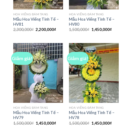
HOA VIẾNG ĐÁM TANG
HOA VIẾNG ĐÁM TANG
Mẫu Hoa Viếng Tinh Tế –
Mẫu Hoa Viếng Tinh Tế –
HV81
HV80
Giá
Giá
Giá
Giá
2,300,000
₫
2,200,000
₫
1,500,000
₫
1,450,000
₫
gốc
hiện
gốc
hiện
là:
tại
là:
tại
2,300,000₫.
là:
1,500,000₫.
là:
2,200,000₫.
1,450,000₫
Giảm giá!
Giảm giá!
HOA VIẾNG ĐÁM TANG
HOA VIẾNG ĐÁM TANG
Mẫu Hoa Viếng Tinh Tế –
Mẫu Hoa Viếng Tinh Tế –
HV79
HV78
Giá
Giá
Giá
Giá
1,500,000
₫
1,450,000
₫
1,500,000
₫
1,450,000
₫
gốc
hiện
gốc
hiện
là:
tại
là:
tại