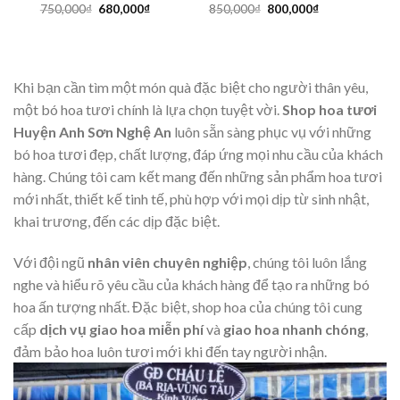
Giá
Giá
Giá
Giá
750,000
₫
680,000
₫
850,000
₫
800,000
₫
gốc
hiện
gốc
hiện
là:
tại
là:
tại
750,000₫.
là:
850,000₫.
là:
680,000₫.
800,000₫.
Khi bạn cần tìm một món quà đặc biệt cho người thân yêu,
một bó hoa tươi chính là lựa chọn tuyệt vời.
Shop hoa tươi
Huyện Anh Sơn Nghệ An
luôn sẵn sàng phục vụ với những
bó hoa tươi đẹp, chất lượng, đáp ứng mọi nhu cầu của khách
hàng. Chúng tôi cam kết mang đến những sản phẩm hoa tươi
mới nhất, thiết kế tinh tế, phù hợp với mọi dịp từ sinh nhật,
khai trương, đến các dịp đặc biệt.
Với đội ngũ
nhân viên chuyên nghiệp
, chúng tôi luôn lắng
nghe và hiểu rõ yêu cầu của khách hàng để tạo ra những bó
hoa ấn tượng nhất. Đặc biệt, shop hoa của chúng tôi cung
cấp
dịch vụ giao hoa miễn phí
và
giao hoa nhanh chóng
,
đảm bảo hoa luôn tươi mới khi đến tay người nhận.