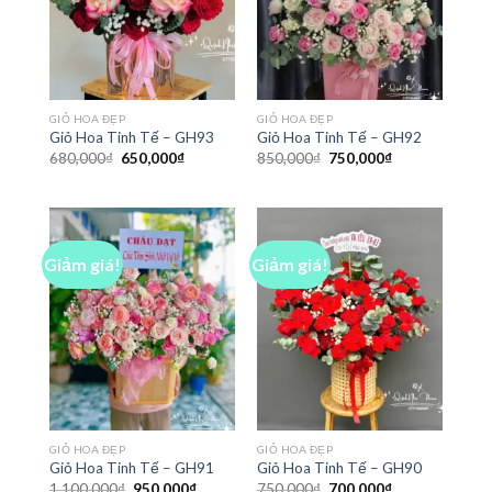
GIỎ HOA ĐẸP
GIỎ HOA ĐẸP
Giỏ Hoa Tinh Tế – GH93
Giỏ Hoa Tinh Tế – GH92
Giá
Giá
Giá
Giá
680,000
₫
650,000
₫
850,000
₫
750,000
₫
gốc
hiện
gốc
hiện
là:
tại
là:
tại
680,000₫.
là:
850,000₫.
là:
650,000₫.
750,000₫.
Giảm giá!
Giảm giá!
GIỎ HOA ĐẸP
GIỎ HOA ĐẸP
Giỏ Hoa Tinh Tế – GH91
Giỏ Hoa Tinh Tế – GH90
Giá
Giá
Giá
Giá
1,100,000
₫
950,000
₫
750,000
₫
700,000
₫