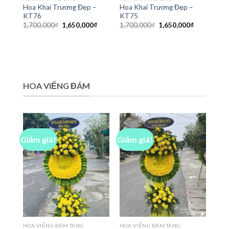
Hoa Khai Trương Đẹp –
Hoa Khai Trương Đẹp –
KT76
KT75
Giá
Giá
Giá
Giá
1,700,000
₫
1,650,000
₫
1,700,000
₫
1,650,000
₫
gốc
hiện
gốc
hiện
là:
tại
là:
tại
1,700,000₫.
là:
1,700,000₫.
là:
1,650,000₫.
1,650,000₫
HOA VIẾNG ĐÁM
Giảm giá!
Giảm giá!
HOA VIẾNG ĐÁM TANG
HOA VIẾNG ĐÁM TANG