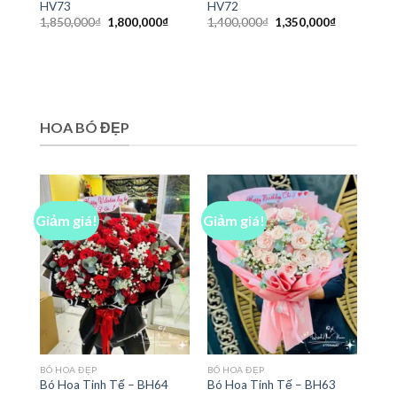
HV73
HV72
Giá
Giá
Giá
Giá
1,850,000
₫
1,800,000
₫
1,400,000
₫
1,350,000
₫
gốc
hiện
gốc
hiện
là:
tại
là:
tại
1,850,000₫.
là:
1,400,000₫.
là:
1,800,000₫.
1,350,000₫
HOA BÓ ĐẸP
Giảm giá!
Giảm giá!
BÓ HOA ĐẸP
BÓ HOA ĐẸP
Bó Hoa Tinh Tế – BH64
Bó Hoa Tinh Tế – BH63