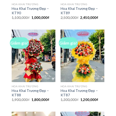
HOA KHAI TRƯƠNG
HOA KHAI TRƯƠNG
Hoa Khai Trương Đẹp –
Hoa Khai Trương Đẹp –
KT90
KT89
Giá
Giá
Giá
Giá
1,100,000
₫
1,000,000
₫
2,500,000
₫
2,450,000
₫
gốc
hiện
gốc
hiện
là:
tại
là:
tại
1,100,000₫.
là:
2,500,000₫.
là:
1,000,000₫.
2,450,000₫
Giảm giá!
Giảm giá!
HOA KHAI TRƯƠNG
HOA KHAI TRƯƠNG
Hoa Khai Trương Đẹp –
Hoa Khai Trương Đẹp –
KT88
KT87
Giá
Giá
Giá
Giá
1,900,000
₫
1,800,000
₫
1,300,000
₫
1,200,000
₫
gốc
hiện
gốc
hiện
là:
tại
là:
tại
1,900,000₫.
là:
1,300,000₫.
là:
1,800,000₫.
1,200,000₫