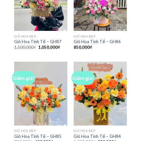
GIỎ HOA ĐẸP
GIỎ HOA ĐẸP
Giỏ Hoa Tinh Tế – GH87
Giỏ Hoa Tinh Tế – GH86
Giá
Giá
1,100,000
₫
1,050,000
₫
850,000
₫
gốc
hiện
là:
tại
1,100,000₫.
là:
1,050,000₫.
Giảm giá!
Giảm giá!
GIỎ HOA ĐẸP
GIỎ HOA ĐẸP
Giỏ Hoa Tinh Tế – GH85
Giỏ Hoa Tinh Tế – GH84