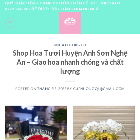
Skip
QUÝ KHÁCH ĐẶT HÀNG VUI LÒNG LIÊN HỆ HOTLINE/ZALO
0775.968.687 ĐỂ ĐƯỢC ĐẶT HÀNG NHANH NHẤT
to
content
0
UNCATEGORIZED
Shop Hoa Tươi Huyện Anh Sơn Nghệ
An – Giao hoa nhanh chóng và chất
lượng
POSTED ON
THÁNG 5 5, 2025
BY
CUPHUONGQL@GMAIL.COM