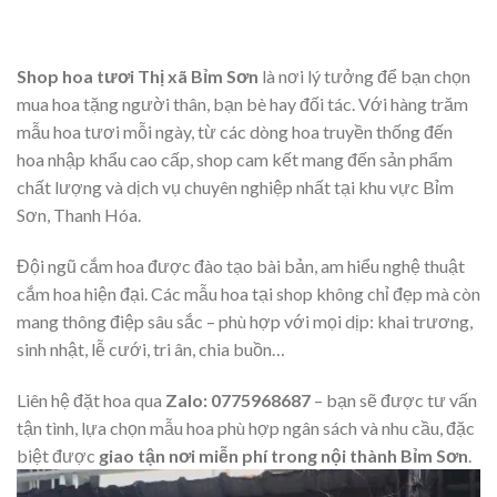
là:
tại
là:
tại
750,000₫.
là:
850,000₫.
là:
680,000₫.
800,000₫.
Shop hoa tươi Thị xã Bỉm Sơn
là nơi lý tưởng để bạn chọn
mua hoa tặng người thân, bạn bè hay đối tác. Với hàng trăm
mẫu hoa tươi mỗi ngày, từ các dòng hoa truyền thống đến
hoa nhập khẩu cao cấp, shop cam kết mang đến sản phẩm
chất lượng và dịch vụ chuyên nghiệp nhất tại khu vực Bỉm
Sơn, Thanh Hóa.
Đội ngũ cắm hoa được đào tạo bài bản, am hiểu nghệ thuật
cắm hoa hiện đại. Các mẫu hoa tại shop không chỉ đẹp mà còn
mang thông điệp sâu sắc – phù hợp với mọi dịp: khai trương,
sinh nhật, lễ cưới, tri ân, chia buồn…
Liên hệ đặt hoa qua
Zalo: 0775968687
– bạn sẽ được tư vấn
tận tình, lựa chọn mẫu hoa phù hợp ngân sách và nhu cầu, đặc
biệt được
giao tận nơi miễn phí trong nội thành Bỉm Sơn
.