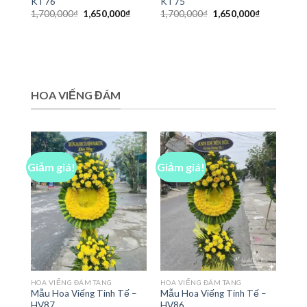
KT76
KT75
Giá
Giá
Giá
Giá
1,700,000
₫
1,650,000
₫
1,700,000
₫
1,650,000
₫
gốc
hiện
gốc
hiện
là:
tại
là:
tại
1,700,000₫.
là:
1,700,000₫.
là:
1,650,000₫.
1,650,000₫
HOA VIẾNG ĐÁM
Giảm giá!
Giảm giá!
HOA VIẾNG ĐÁM TANG
HOA VIẾNG ĐÁM TANG
Mẫu Hoa Viếng Tinh Tế –
Mẫu Hoa Viếng Tinh Tế –
HV87
HV86