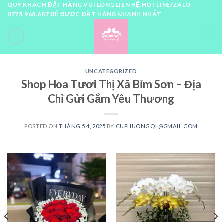
Skip
QUÝ KHÁCH ĐẶT HÀNG VUI LÒNG LIÊN HỆ HOTLINE/ZALO
0775.968.687 ĐỂ ĐƯỢC ĐẶT HÀNG NHANH NHẤT
to
content
0
UNCATEGORIZED
Shop Hoa Tươi Thị Xã Bỉm Sơn – Địa
Chỉ Gửi Gắm Yêu Thương
POSTED ON
THÁNG 5 4, 2025
BY
CUPHUONGQL@GMAIL.COM