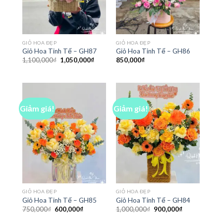
GIỎ HOA ĐẸP
GIỎ HOA ĐẸP
Giỏ Hoa Tinh Tế – GH87
Giỏ Hoa Tinh Tế – GH86
Giá
Giá
1,100,000
₫
1,050,000
₫
850,000
₫
gốc
hiện
là:
tại
1,100,000₫.
là:
1,050,000₫.
Giảm giá!
Giảm giá!
GIỎ HOA ĐẸP
GIỎ HOA ĐẸP
Giỏ Hoa Tinh Tế – GH85
Giỏ Hoa Tinh Tế – GH84
Giá
Giá
Giá
Giá
750,000
₫
600,000
₫
1,000,000
₫
900,000
₫
gốc
hiện
gốc
hiện
là:
tại
là:
tại