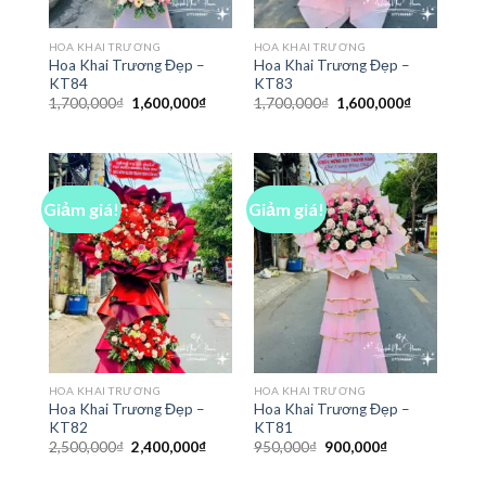
HOA KHAI TRƯƠNG
HOA KHAI TRƯƠNG
Hoa Khai Trương Đẹp –
Hoa Khai Trương Đẹp –
KT84
KT83
Giá
Giá
Giá
Giá
1,700,000
₫
1,600,000
₫
1,700,000
₫
1,600,000
₫
gốc
hiện
gốc
hiện
là:
tại
là:
tại
1,700,000₫.
là:
1,700,000₫.
là:
1,600,000₫.
1,600,000₫
Giảm giá!
Giảm giá!
HOA KHAI TRƯƠNG
HOA KHAI TRƯƠNG
Hoa Khai Trương Đẹp –
Hoa Khai Trương Đẹp –
KT82
KT81
Giá
Giá
Giá
Giá
2,500,000
₫
2,400,000
₫
950,000
₫
900,000
₫
gốc
hiện
gốc
hiện
là:
tại
là:
tại