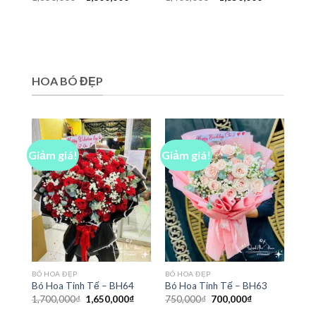
gốc
hiện
gốc
hiện
là:
tại
là:
tại
1,850,000₫.
là:
1,400,000₫.
là:
1,800,000₫.
1,350,000₫
HOA BÓ ĐẸP
Giảm giá!
Giảm giá!
BÓ HOA ĐẸP
BÓ HOA ĐẸP
Bó Hoa Tinh Tế – BH64
Bó Hoa Tinh Tế – BH63
Giá
Giá
Giá
Giá
1,700,000
₫
1,650,000
₫
750,000
₫
700,000
₫
gốc
hiện
gốc
hiện