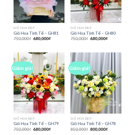
GIỎ HOA ĐẸP
GIỎ HOA ĐẸP
Giỏ Hoa Tinh Tế – GH81
Giỏ Hoa Tinh Tế – GH80
Giá
Giá
Giá
Giá
750,000
₫
680,000
₫
750,000
₫
680,000
₫
gốc
hiện
gốc
hiện
là:
tại
là:
tại
750,000₫.
là:
750,000₫.
là:
680,000₫.
680,000₫.
Giảm giá!
Giảm giá!
GIỎ HOA ĐẸP
GIỎ HOA ĐẸP
Giỏ Hoa Tinh Tế – GH79
Giỏ Hoa Tinh Tế – GH78
Giá
Giá
Giá
Giá
750,000
₫
680,000
₫
850,000
₫
800,000
₫
gốc
hiện
gốc
hiện