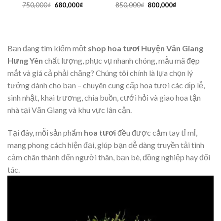
Giá
Giá
Giá
Giá
750,000
₫
680,000
₫
850,000
₫
800,000
₫
gốc
hiện
gốc
hiện
là:
tại
là:
tại
750,000₫.
là:
850,000₫.
là:
680,000₫.
800,000₫.
Bạn đang tìm kiếm một
shop hoa tươi Huyện Văn Giang
Hưng Yên
chất lượng, phục vụ nhanh chóng, mẫu mã đẹp
mắt và giá cả phải chăng? Chúng tôi chính là lựa chọn lý
tưởng dành cho bạn – chuyên cung cấp hoa tươi các dịp lễ,
sinh nhật, khai trương, chia buồn, cưới hỏi và giao hoa tận
nhà tại Văn Giang và khu vực lân cận.
Tại đây, mỗi sản phẩm
hoa tươi
đều được cắm tay tỉ mỉ,
mang phong cách hiện đại, giúp bạn dễ dàng truyền tải tình
cảm chân thành đến người thân, bạn bè, đồng nghiệp hay đối
tác.