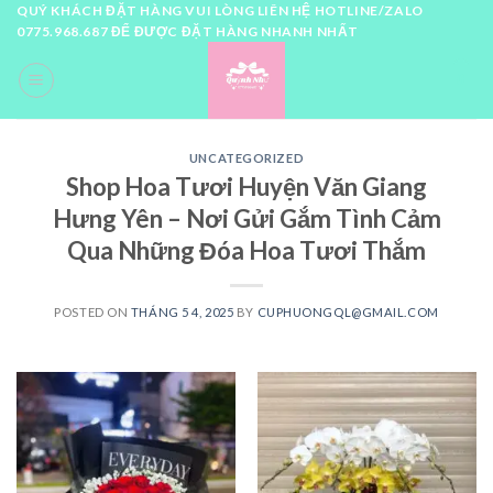
Skip
QUÝ KHÁCH ĐẶT HÀNG VUI LÒNG LIÊN HỆ HOTLINE/ZALO
0775.968.687 ĐỂ ĐƯỢC ĐẶT HÀNG NHANH NHẤT
to
content
0
UNCATEGORIZED
Shop Hoa Tươi Huyện Văn Giang
Hưng Yên – Nơi Gửi Gắm Tình Cảm
Qua Những Đóa Hoa Tươi Thắm
POSTED ON
THÁNG 5 4, 2025
BY
CUPHUONGQL@GMAIL.COM