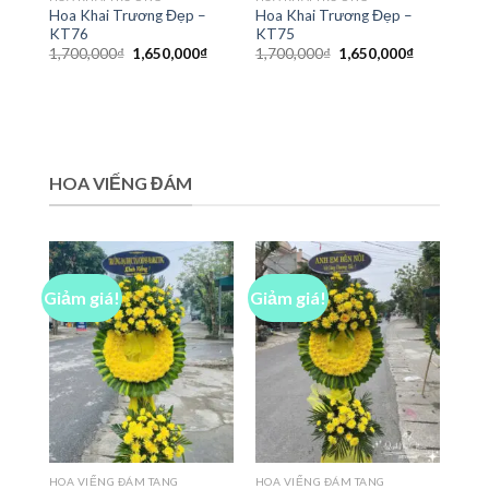
Hoa Khai Trương Đẹp –
Hoa Khai Trương Đẹp –
KT76
KT75
Giá
Giá
Giá
Giá
1,700,000
₫
1,650,000
₫
1,700,000
₫
1,650,000
₫
gốc
hiện
gốc
hiện
là:
tại
là:
tại
1,700,000₫.
là:
1,700,000₫.
là:
1,650,000₫.
1,650,000₫
HOA VIẾNG ĐÁM
Giảm giá!
Giảm giá!
HOA VIẾNG ĐÁM TANG
HOA VIẾNG ĐÁM TANG