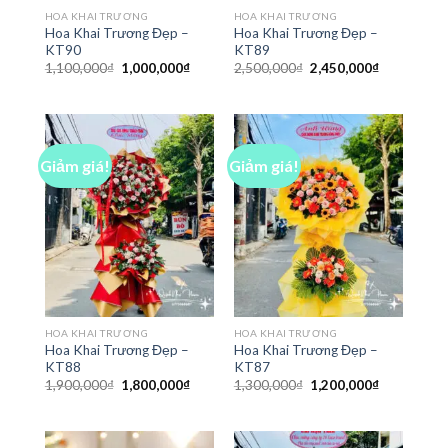
HOA KHAI TRƯƠNG
HOA KHAI TRƯƠNG
Hoa Khai Trương Đẹp –
Hoa Khai Trương Đẹp –
KT90
KT89
Giá
Giá
Giá
Giá
1,100,000
₫
1,000,000
₫
2,500,000
₫
2,450,000
₫
gốc
hiện
gốc
hiện
là:
tại
là:
tại
1,100,000₫.
là:
2,500,000₫.
là:
1,000,000₫.
2,450,000₫
Giảm giá!
Giảm giá!
HOA KHAI TRƯƠNG
HOA KHAI TRƯƠNG
Hoa Khai Trương Đẹp –
Hoa Khai Trương Đẹp –
KT88
KT87
Giá
Giá
Giá
Giá
1,900,000
₫
1,800,000
₫
1,300,000
₫
1,200,000
₫
gốc
hiện
gốc
hiện
là:
tại
là:
tại
1,900,000₫.
là:
1,300,000₫.
là:
1,800,000₫.
1,200,000₫