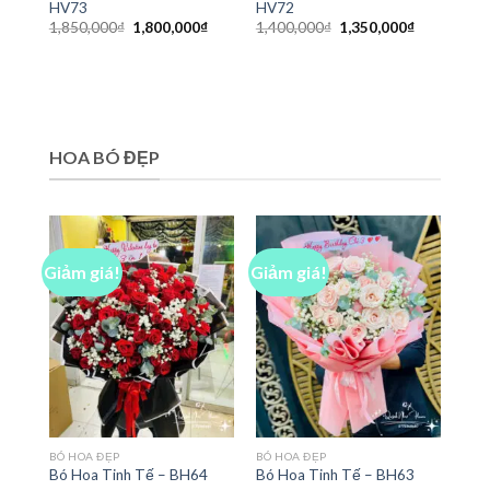
HV73
HV72
Giá
Giá
Giá
Giá
1,850,000
₫
1,800,000
₫
1,400,000
₫
1,350,000
₫
gốc
hiện
gốc
hiện
là:
tại
là:
tại
1,850,000₫.
là:
1,400,000₫.
là:
1,800,000₫.
1,350,000₫
HOA BÓ ĐẸP
Giảm giá!
Giảm giá!
BÓ HOA ĐẸP
BÓ HOA ĐẸP
Bó Hoa Tinh Tế – BH64
Bó Hoa Tinh Tế – BH63