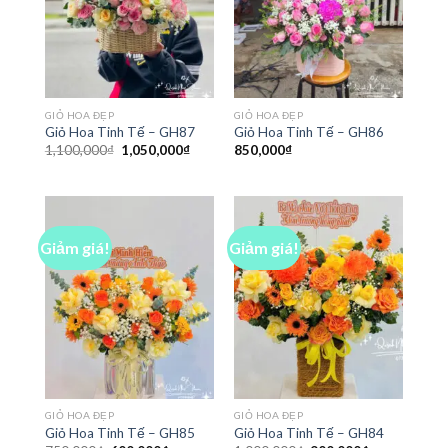
GIỎ HOA ĐẸP
GIỎ HOA ĐẸP
Giỏ Hoa Tinh Tế – GH87
Giỏ Hoa Tinh Tế – GH86
Giá
Giá
1,100,000
₫
1,050,000
₫
850,000
₫
gốc
hiện
là:
tại
1,100,000₫.
là:
1,050,000₫.
Giảm giá!
Giảm giá!
GIỎ HOA ĐẸP
GIỎ HOA ĐẸP
Giỏ Hoa Tinh Tế – GH85
Giỏ Hoa Tinh Tế – GH84