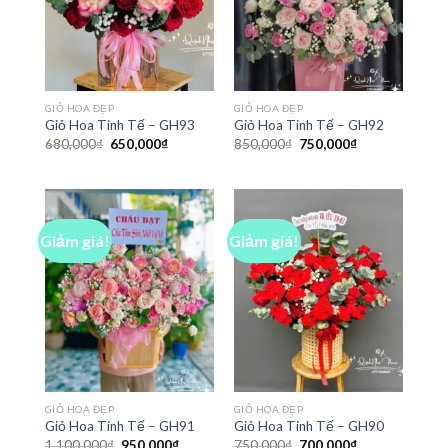
GIỎ HOA ĐẸP
GIỎ HOA ĐẸP
Giỏ Hoa Tinh Tế – GH93
Giỏ Hoa Tinh Tế – GH92
Giá
Giá
Giá
Giá
680,000
₫
650,000
₫
850,000
₫
750,000
₫
gốc
hiện
gốc
hiện
là:
tại
là:
tại
680,000₫.
là:
850,000₫.
là:
650,000₫.
750,000₫.
Giảm giá!
Giảm giá!
GIỎ HOA ĐẸP
GIỎ HOA ĐẸP
Giỏ Hoa Tinh Tế – GH91
Giỏ Hoa Tinh Tế – GH90
Giá
Giá
Giá
Giá
1,100,000
₫
950,000
₫
750,000
₫
700,000
₫