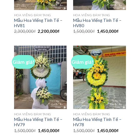
HOA VIẾNG ĐÁM TANG
HOA VIẾNG ĐÁM TANG
Mẫu Hoa Viếng Tinh Tế –
Mẫu Hoa Viếng Tinh Tế –
HV81
HV80
Giá
Giá
Giá
Giá
2,300,000
₫
2,200,000
₫
1,500,000
₫
1,450,000
₫
gốc
hiện
gốc
hiện
là:
tại
là:
tại
2,300,000₫.
là:
1,500,000₫.
là:
2,200,000₫.
1,450,000₫
Giảm giá!
Giảm giá!
HOA VIẾNG ĐÁM TANG
HOA VIẾNG ĐÁM TANG
Mẫu Hoa Viếng Tinh Tế –
Mẫu Hoa Viếng Tinh Tế –
HV79
HV78
Giá
Giá
Giá
Giá
1,500,000
₫
1,450,000
₫
1,500,000
₫
1,450,000
₫
gốc
hiện
gốc
hiện
là:
tại
là:
tại