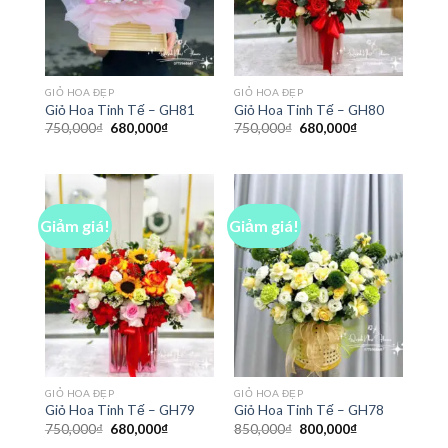
GIỎ HOA ĐẸP
GIỎ HOA ĐẸP
Giỏ Hoa Tinh Tế – GH81
Giỏ Hoa Tinh Tế – GH80
Giá
Giá
Giá
Giá
750,000
₫
680,000
₫
750,000
₫
680,000
₫
gốc
hiện
gốc
hiện
là:
tại
là:
tại
750,000₫.
là:
750,000₫.
là:
680,000₫.
680,000₫.
Giảm giá!
Giảm giá!
GIỎ HOA ĐẸP
GIỎ HOA ĐẸP
Giỏ Hoa Tinh Tế – GH79
Giỏ Hoa Tinh Tế – GH78
Giá
Giá
Giá
Giá
750,000
₫
680,000
₫
850,000
₫
800,000
₫
gốc
hiện
gốc
hiện