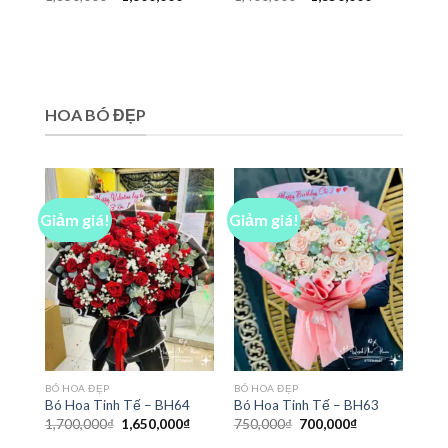
gốc
hiện
gốc
hiện
là:
tại
là:
tại
1,850,000₫.
là:
1,400,000₫.
là:
1,800,000₫.
1,350,000₫
HOA BÓ ĐẸP
Giảm giá!
Giảm giá!
BÓ HOA ĐẸP
BÓ HOA ĐẸP
Bó Hoa Tinh Tế – BH64
Bó Hoa Tinh Tế – BH63
Giá
Giá
Giá
Giá
1,700,000
₫
1,650,000
₫
750,000
₫
700,000
₫
gốc
hiện
gốc
hiện