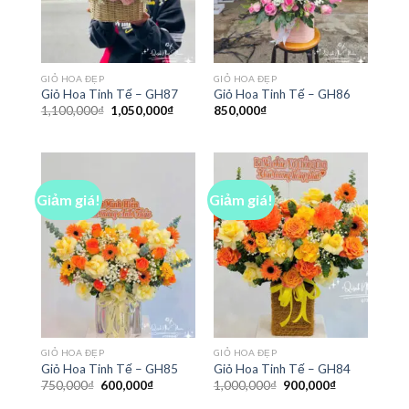
GIỎ HOA ĐẸP
GIỎ HOA ĐẸP
Giỏ Hoa Tinh Tế – GH87
Giỏ Hoa Tinh Tế – GH86
Giá
Giá
1,100,000
₫
1,050,000
₫
850,000
₫
gốc
hiện
là:
tại
1,100,000₫.
là:
1,050,000₫.
Giảm giá!
Giảm giá!
GIỎ HOA ĐẸP
GIỎ HOA ĐẸP
Giỏ Hoa Tinh Tế – GH85
Giỏ Hoa Tinh Tế – GH84
Giá
Giá
Giá
Giá
750,000
₫
600,000
₫
1,000,000
₫
900,000
₫
gốc
hiện
gốc
hiện
là:
tại
là:
tại