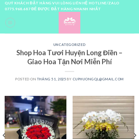
Skip
QUÝ KHÁCH ĐẶT HÀNG VUI LÒNG LIÊN HỆ HOTLINE/ZALO
0775.968.687 ĐỂ ĐƯỢC ĐẶT HÀNG NHANH NHẤT
to
content
0
UNCATEGORIZED
Shop Hoa Tươi Huyện Long Điền –
Giao Hoa Tận Nơi Miễn Phí
POSTED ON
THÁNG 5 1, 2025
BY
CUPHUONGQL@GMAIL.COM