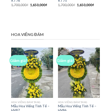
KT76
KT75
Giá
Giá
Giá
Giá
1,700,000
₫
1,650,000
₫
1,700,000
₫
1,650,000
₫
gốc
hiện
gốc
hiện
là:
tại
là:
tại
1,700,000₫.
là:
1,700,000₫.
là:
1,650,000₫.
1,650,000₫
HOA VIẾNG ĐÁM
Giảm giá!
Giảm giá!
HOA VIẾNG ĐÁM TANG
HOA VIẾNG ĐÁM TANG
Mẫu Hoa Viếng Tinh Tế –
Mẫu Hoa Viếng Tinh Tế –
HV87
HV86