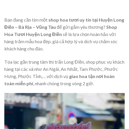
là:
tại
là:
tại
750,000₫.
là:
850,000₫.
là:
680,000₫.
800,000₫.
Bạn đang cần tìm một
shop hoa tươi uy tín tại Huyện Long
Điền – Bà Rịa – Vũng Tàu
để gửi gắm yêu thương?
Shop
Hoa Tươi Huyện Long Điền
sẽ là lựa chọn hoàn hảo với
hàng trăm mẫu hoa đẹp, giá cả hợp lý và dịch vụ chăm sóc
khách hàng chu đáo.
Tọa lạc gần trung tâm thị trấn Long Điền, shop phục vụ khách
hàng tại các xã như An Ngãi, An Nhất, Tam Phước, Phước
Hưng, Phước Tỉnh,… với dịch vụ
giao hoa tận nơi hoàn
toàn miễn phí
, nhanh chóng trong vòng 2 giờ.