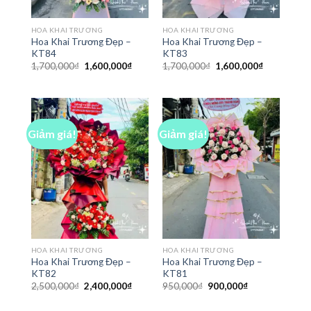
HOA KHAI TRƯƠNG
HOA KHAI TRƯƠNG
Hoa Khai Trương Đẹp –
Hoa Khai Trương Đẹp –
KT84
KT83
Giá
Giá
Giá
Giá
1,700,000
₫
1,600,000
₫
1,700,000
₫
1,600,000
₫
gốc
hiện
gốc
hiện
là:
tại
là:
tại
1,700,000₫.
là:
1,700,000₫.
là:
1,600,000₫.
1,600,000₫
Giảm giá!
Giảm giá!
HOA KHAI TRƯƠNG
HOA KHAI TRƯƠNG
Hoa Khai Trương Đẹp –
Hoa Khai Trương Đẹp –
KT82
KT81
Giá
Giá
Giá
Giá
2,500,000
₫
2,400,000
₫
950,000
₫
900,000
₫
gốc
hiện
gốc
hiện
là:
tại
là:
tại