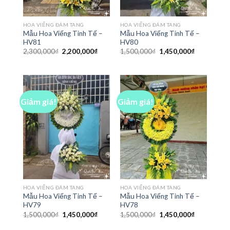
HOA VIẾNG ĐÁM TANG
HOA VIẾNG ĐÁM TANG
Mẫu Hoa Viếng Tinh Tế –
Mẫu Hoa Viếng Tinh Tế –
HV81
HV80
Giá
Giá
Giá
Giá
2,300,000
₫
2,200,000
₫
1,500,000
₫
1,450,000
₫
gốc
hiện
gốc
hiện
là:
tại
là:
tại
2,300,000₫.
là:
1,500,000₫.
là:
2,200,000₫.
1,450,000₫
Giảm giá!
Giảm giá!
HOA VIẾNG ĐÁM TANG
HOA VIẾNG ĐÁM TANG
Mẫu Hoa Viếng Tinh Tế –
Mẫu Hoa Viếng Tinh Tế –
HV79
HV78
Giá
Giá
Giá
Giá
1,500,000
₫
1,450,000
₫
1,500,000
₫
1,450,000
₫
gốc
hiện
gốc
hiện
là:
tại
là:
tại