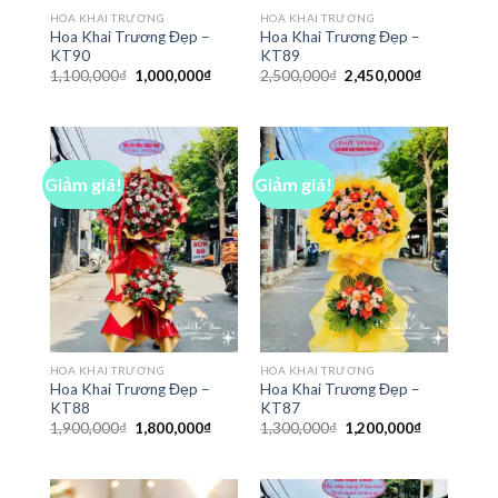
HOA KHAI TRƯƠNG
HOA KHAI TRƯƠNG
Hoa Khai Trương Đẹp –
Hoa Khai Trương Đẹp –
KT90
KT89
Giá
Giá
Giá
Giá
1,100,000
₫
1,000,000
₫
2,500,000
₫
2,450,000
₫
gốc
hiện
gốc
hiện
là:
tại
là:
tại
1,100,000₫.
là:
2,500,000₫.
là:
1,000,000₫.
2,450,000₫
Giảm giá!
Giảm giá!
HOA KHAI TRƯƠNG
HOA KHAI TRƯƠNG
Hoa Khai Trương Đẹp –
Hoa Khai Trương Đẹp –
KT88
KT87
Giá
Giá
Giá
Giá
1,900,000
₫
1,800,000
₫
1,300,000
₫
1,200,000
₫
gốc
hiện
gốc
hiện
là:
tại
là:
tại
1,900,000₫.
là:
1,300,000₫.
là:
1,800,000₫.
1,200,000₫