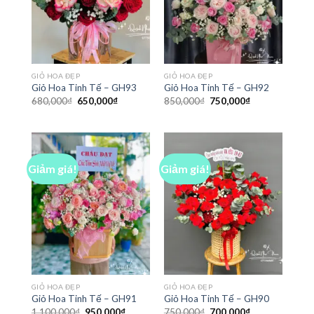
GIỎ HOA ĐẸP
GIỎ HOA ĐẸP
Giỏ Hoa Tinh Tế – GH93
Giỏ Hoa Tinh Tế – GH92
Giá
Giá
Giá
Giá
680,000
₫
650,000
₫
850,000
₫
750,000
₫
gốc
hiện
gốc
hiện
là:
tại
là:
tại
680,000₫.
là:
850,000₫.
là:
650,000₫.
750,000₫.
Giảm giá!
Giảm giá!
GIỎ HOA ĐẸP
GIỎ HOA ĐẸP
Giỏ Hoa Tinh Tế – GH91
Giỏ Hoa Tinh Tế – GH90
Giá
Giá
Giá
Giá
1,100,000
₫
950,000
₫
750,000
₫
700,000
₫