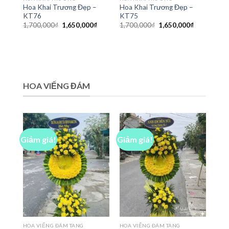
Hoa Khai Trương Đẹp –
Hoa Khai Trương Đẹp –
KT76
KT75
Giá
Giá
Giá
Giá
1,700,000
₫
1,650,000
₫
1,700,000
₫
1,650,000
₫
gốc
hiện
gốc
hiện
là:
tại
là:
tại
1,700,000₫.
là:
1,700,000₫.
là:
1,650,000₫.
1,650,000₫
HOA VIẾNG ĐÁM
Giảm giá!
Giảm giá!
HOA VIẾNG ĐÁM TANG
HOA VIẾNG ĐÁM TANG