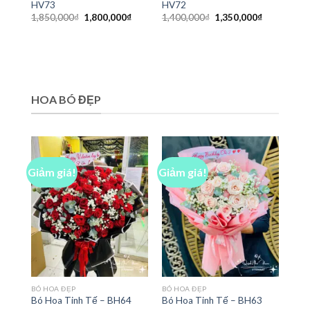
HV73
HV72
Giá
Giá
Giá
Giá
1,850,000
₫
1,800,000
₫
1,400,000
₫
1,350,000
₫
gốc
hiện
gốc
hiện
là:
tại
là:
tại
1,850,000₫.
là:
1,400,000₫.
là:
1,800,000₫.
1,350,000₫
HOA BÓ ĐẸP
Giảm giá!
Giảm giá!
BÓ HOA ĐẸP
BÓ HOA ĐẸP
Bó Hoa Tinh Tế – BH64
Bó Hoa Tinh Tế – BH63