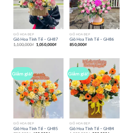
GIỎ HOA ĐẸP
GIỎ HOA ĐẸP
Giỏ Hoa Tinh Tế – GH87
Giỏ Hoa Tinh Tế – GH86
Giá
Giá
1,100,000
₫
1,050,000
₫
850,000
₫
gốc
hiện
là:
tại
1,100,000₫.
là:
1,050,000₫.
Giảm giá!
Giảm giá!
GIỎ HOA ĐẸP
GIỎ HOA ĐẸP
Giỏ Hoa Tinh Tế – GH85
Giỏ Hoa Tinh Tế – GH84