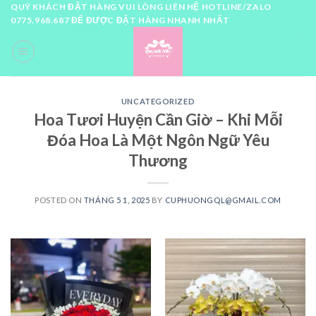
Skip
QUÝ KHÁCH ĐẶT HÀNG VUI LÒNG LIÊN HỆ HOTLINE/ZALO
0775.968.687 ĐỂ ĐƯỢC ĐẶT HÀNG NHANH NHẤT
to
content
0
UNCATEGORIZED
Hoa Tươi Huyện Cần Giờ – Khi Mỗi
Đóa Hoa Là Một Ngôn Ngữ Yêu
Thương
POSTED ON
THÁNG 5 1, 2025
BY
CUPHUONGQL@GMAIL.COM