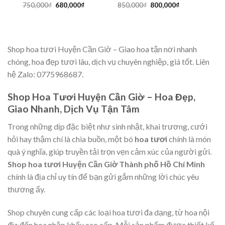
Giá
Giá
Giá
Giá
750,000
₫
680,000
₫
850,000
₫
800,000
₫
gốc
hiện
gốc
hiện
là:
tại
là:
tại
750,000₫.
là:
850,000₫.
là:
680,000₫.
800,000₫.
Shop hoa tươi Huyện Cần Giờ – Giao hoa tận nơi nhanh
chóng, hoa đẹp tươi lâu, dịch vụ chuyên nghiệp, giá tốt. Liên
hệ Zalo: 0775968687.
Shop Hoa Tươi Huyện Cần Giờ – Hoa Đẹp,
Giao Nhanh, Dịch Vụ Tận Tâm
Trong những dịp đặc biệt như sinh nhật, khai trương, cưới
hỏi hay thậm chí là chia buồn, một bó
hoa tươi
chính là món
quà ý nghĩa, giúp truyền tải trọn vẹn cảm xúc của người gửi.
Shop hoa tươi Huyện Cần Giờ Thành phố Hồ Chí Minh
chính là địa chỉ uy tín để bạn gửi gắm những lời chúc yêu
thương ấy.
Shop chuyên cung cấp các loại hoa tươi đa dạng, từ hoa nội
địa đến hoa nhập khẩu cao cấp. Mỗi sản phẩm được thiết kế