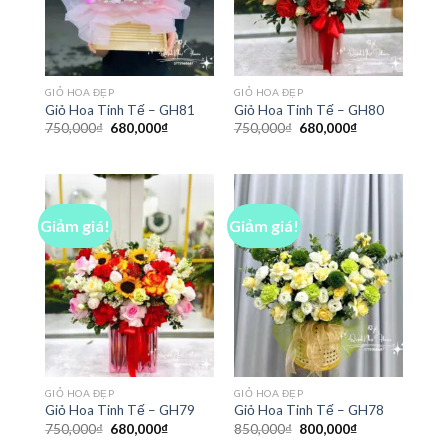
GIỎ HOA ĐẸP
GIỎ HOA ĐẸP
Giỏ Hoa Tinh Tế – GH81
Giỏ Hoa Tinh Tế – GH80
Giá
Giá
Giá
Giá
750,000
₫
680,000
₫
750,000
₫
680,000
₫
gốc
hiện
gốc
hiện
là:
tại
là:
tại
750,000₫.
là:
750,000₫.
là:
680,000₫.
680,000₫.
Giảm giá!
Giảm giá!
GIỎ HOA ĐẸP
GIỎ HOA ĐẸP
Giỏ Hoa Tinh Tế – GH79
Giỏ Hoa Tinh Tế – GH78
Giá
Giá
Giá
Giá
750,000
₫
680,000
₫
850,000
₫
800,000
₫
gốc
hiện
gốc
hiện