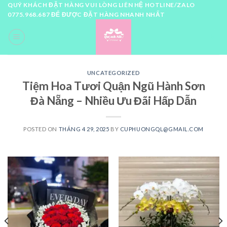
Skip
QUÝ KHÁCH ĐẶT HÀNG VUI LÒNG LIÊN HỆ HOTLINE/ZALO
0775.968.687 ĐỂ ĐƯỢC ĐẶT HÀNG NHANH NHẤT
to
content
0
UNCATEGORIZED
Tiệm Hoa Tươi Quận Ngũ Hành Sơn
Đà Nẵng – Nhiều Ưu Đãi Hấp Dẫn
POSTED ON
THÁNG 4 29, 2025
BY
CUPHUONGQL@GMAIL.COM