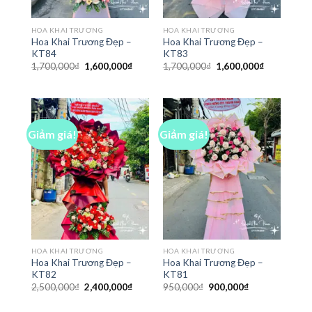
HOA KHAI TRƯƠNG
HOA KHAI TRƯƠNG
Hoa Khai Trương Đẹp –
Hoa Khai Trương Đẹp –
KT84
KT83
Giá
Giá
Giá
Giá
1,700,000
₫
1,600,000
₫
1,700,000
₫
1,600,000
₫
gốc
hiện
gốc
hiện
là:
tại
là:
tại
1,700,000₫.
là:
1,700,000₫.
là:
1,600,000₫.
1,600,000₫
Giảm giá!
Giảm giá!
HOA KHAI TRƯƠNG
HOA KHAI TRƯƠNG
Hoa Khai Trương Đẹp –
Hoa Khai Trương Đẹp –
KT82
KT81
Giá
Giá
Giá
Giá
2,500,000
₫
2,400,000
₫
950,000
₫
900,000
₫
gốc
hiện
gốc
hiện
là:
tại
là:
tại