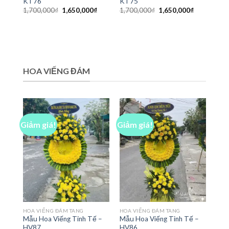
KT76
KT75
Giá
Giá
Giá
Giá
1,700,000
₫
1,650,000
₫
1,700,000
₫
1,650,000
₫
gốc
hiện
gốc
hiện
là:
tại
là:
tại
1,700,000₫.
là:
1,700,000₫.
là:
1,650,000₫.
1,650,000₫
HOA VIẾNG ĐÁM
Giảm giá!
Giảm giá!
HOA VIẾNG ĐÁM TANG
HOA VIẾNG ĐÁM TANG
Mẫu Hoa Viếng Tinh Tế –
Mẫu Hoa Viếng Tinh Tế –
HV87
HV86