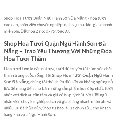
là:
tại
là:
tại
750,000₫.
là:
850,000₫.
là:
680,000₫.
800,000₫.
Shop Hoa Tươi Quận Ngũ Hành Sơn Đà Nẵng – hoa tươi
cao cấp, nhân viên chuyên nghiệp, dịch vụ chu đáo, giao nhanh
miễn phí. Đặt hoa Zalo: 0775968687.
Shop Hoa Tươi Quận Ngũ Hành Sơn Đà
Nẵng – Trao Yêu Thương Với Những Đóa
Hoa Tươi Thắm
Hoa tươi luôn là cầu nối tuyệt vời để truyền tải cảm xúc chân
thành trong cuộc sống. Tại
Shop Hoa Tươi Quận Ngũ Hành
Sơn Đà Nẵng
, chúng tôi thấu hiểu điều đó và không ngừng nỗ
lực để mang đến cho bạn những sản phẩm hoa đẹp nhất, tươi
nhất với dịch vụ tận tâm và giá cả hợp lý nhất. Với đội ngũ
nhân viên chuyên nghiệp, dịch vụ giao hàng nhanh miễn phí và
nhiều ưu đãi hấp dẫn, Shop tự hào là lựa chọn số 1 cho khách
hàng khu vực Ngũ Hành Sơn.