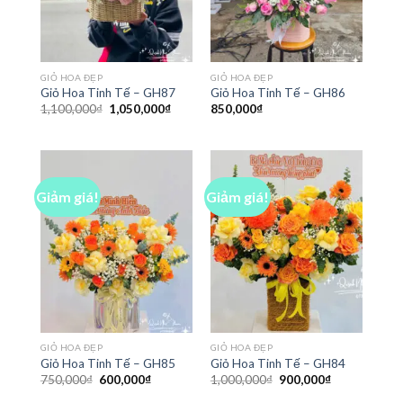
GIỎ HOA ĐẸP
GIỎ HOA ĐẸP
Giỏ Hoa Tinh Tế – GH87
Giỏ Hoa Tinh Tế – GH86
Giá
Giá
1,100,000
₫
1,050,000
₫
850,000
₫
gốc
hiện
là:
tại
1,100,000₫.
là:
1,050,000₫.
Giảm giá!
Giảm giá!
GIỎ HOA ĐẸP
GIỎ HOA ĐẸP
Giỏ Hoa Tinh Tế – GH85
Giỏ Hoa Tinh Tế – GH84
Giá
Giá
Giá
Giá
750,000
₫
600,000
₫
1,000,000
₫
900,000
₫
gốc
hiện
gốc
hiện
là:
tại
là:
tại