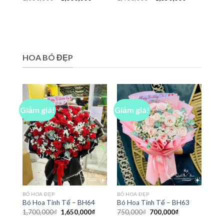
gốc
hiện
gốc
hiện
là:
tại
là:
tại
1,850,000₫.
là:
1,400,000₫.
là:
1,800,000₫.
1,350,000₫
HOA BÓ ĐẸP
Giảm giá!
Giảm giá!
BÓ HOA ĐẸP
BÓ HOA ĐẸP
Bó Hoa Tinh Tế – BH64
Bó Hoa Tinh Tế – BH63
Giá
Giá
Giá
Giá
1,700,000
₫
1,650,000
₫
750,000
₫
700,000
₫
gốc
hiện
gốc
hiện