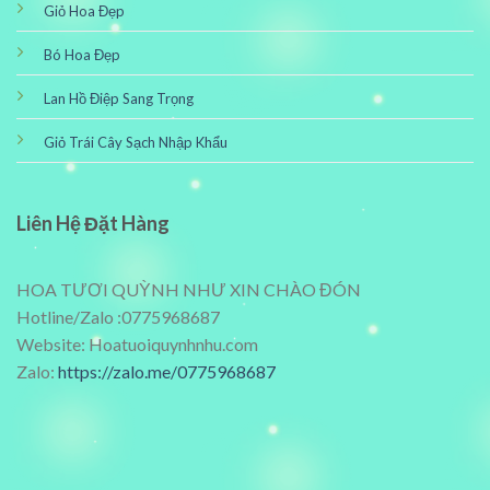
Giỏ Hoa Đẹp
Bó Hoa Đẹp
Lan Hồ Điệp Sang Trọng
Giỏ Trái Cây Sạch Nhập Khẩu
Liên Hệ Đặt Hàng
HOA TƯƠI QUỲNH NHƯ XIN CHÀO ĐÓN
Hotline/Zalo :0775968687
Website: Hoatuoiquynhnhu.com
Zalo:
https://zalo.me/0775968687