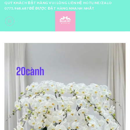
Skip
QUÝ KHÁCH ĐẶT HÀNG VUI LÒNG LIÊN HỆ HOTLINE/ZALO
0775.968.687 ĐỂ ĐƯỢC ĐẶT HÀNG NHANH NHẤT
to
content
0