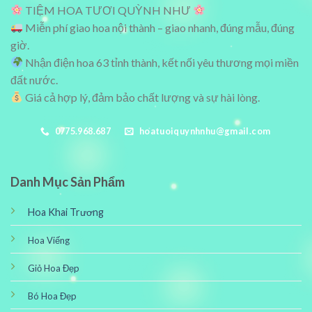
TIỆM HOA TƯƠI QUỲNH NHƯ
Miễn phí giao hoa nội thành – giao nhanh, đúng mẫu, đúng
giờ.
Nhận điện hoa 63 tỉnh thành, kết nối yêu thương mọi miền
đất nước.
Giá cả hợp lý, đảm bảo chất lượng và sự hài lòng.
0775.968.687
hoatuoiquynhnhu@gmail.com
Danh Mục Sản Phẩm
Hoa Khai Trương
Hoa Viếng
Giỏ Hoa Đẹp
Bó Hoa Đẹp