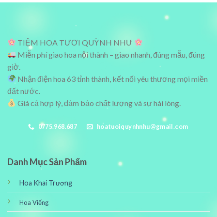
600,000₫.
800,000₫.
TIỆM HOA TƯƠI QUỲNH NHƯ
Miễn phí giao hoa nội thành – giao nhanh, đúng mẫu, đúng
giờ.
Nhận điện hoa 63 tỉnh thành, kết nối yêu thương mọi miền
đất nước.
Giá cả hợp lý, đảm bảo chất lượng và sự hài lòng.
0775.968.687
hoatuoiquynhnhu@gmail.com
Danh Mục Sản Phẩm
Hoa Khai Trương
Hoa Viếng