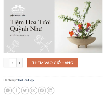
là:
tại
850,000₫.
là:
800,000₫.
Bó Hoa Tinh Tế - BH24 số lượng
THÊM VÀO GIỎ HÀNG
Danh mục:
Bó Hoa Đẹp