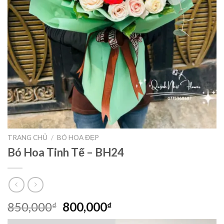
TRANG CHỦ
/
BÓ HOA ĐẸP
Bó Hoa Tinh Tế – BH24
Giá
Giá
850,000
800,000
₫
₫
gốc
hiện