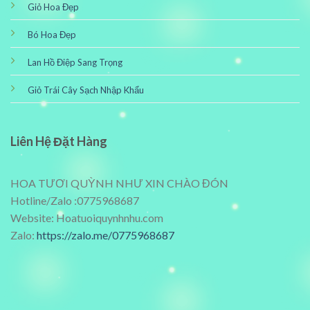
Giỏ Hoa Đẹp
Bó Hoa Đẹp
Lan Hồ Điệp Sang Trọng
Giỏ Trái Cây Sạch Nhập Khẩu
Liên Hệ Đặt Hàng
HOA TƯƠI QUỲNH NHƯ XIN CHÀO ĐÓN
Hotline/Zalo :0775968687
Website: Hoatuoiquynhnhu.com
Zalo:
https://zalo.me/0775968687