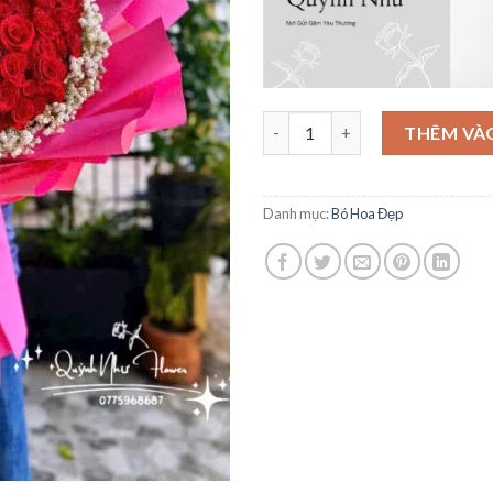
Bó Hoa Tinh Tế - BH32 số lượn
THÊM VÀ
Danh mục:
Bó Hoa Đẹp