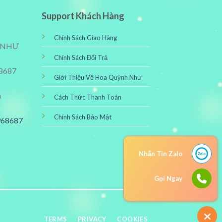
Support Khách Hàng
Chính Sách Giao Hàng
 NHƯ
Chính Sách Đổi Trả
68687
Giới Thiệu Về Hoa Quỳnh Như
m
Cách Thức Thanh Toán
Chính Sách Bảo Mật
5968687
Nhắn Tin Zalo
Gọi Ngay
TERMS
PRIVACY
COOKIES