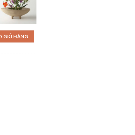
g
O GIỎ HÀNG