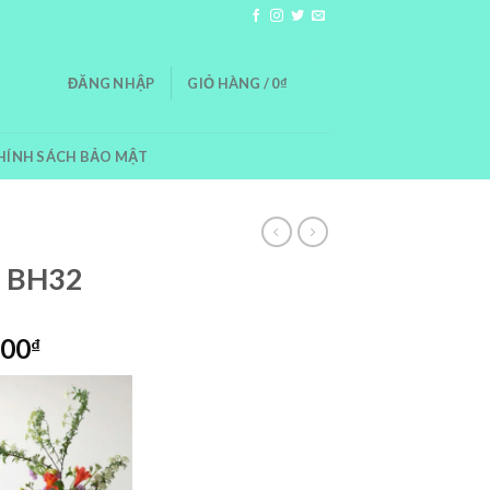
0
ĐĂNG NHẬP
GIỎ HÀNG /
0
₫
HÍNH SÁCH BẢO MẬT
– BH32
Giá
000
₫
hiện
tại
00₫.
là:
2,600,000₫.