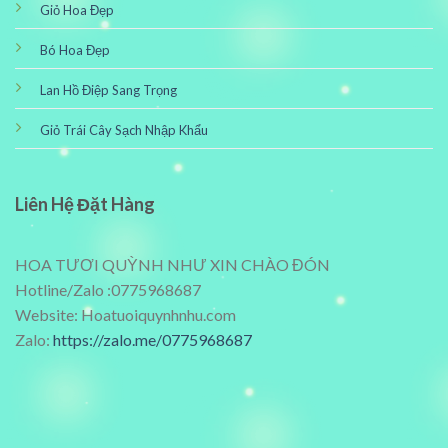
Giỏ Hoa Đẹp
Bó Hoa Đẹp
Lan Hồ Điệp Sang Trọng
Giỏ Trái Cây Sạch Nhập Khẩu
Liên Hệ Đặt Hàng
HOA TƯƠI QUỲNH NHƯ XIN CHÀO ĐÓN
Hotline/Zalo :0775968687
Website: Hoatuoiquynhnhu.com
Zalo:
https://zalo.me/0775968687