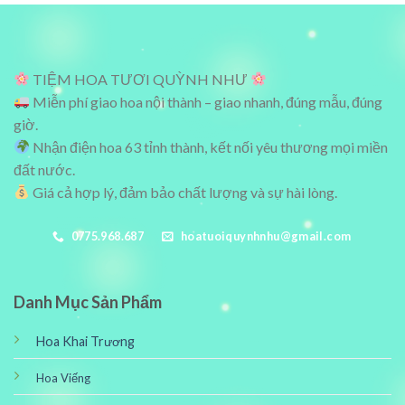
2,200,000₫.
1,100,000₫
TIỆM HOA TƯƠI QUỲNH NHƯ
Miễn phí giao hoa nội thành – giao nhanh, đúng mẫu, đúng
giờ.
Nhận điện hoa 63 tỉnh thành, kết nối yêu thương mọi miền
đất nước.
Giá cả hợp lý, đảm bảo chất lượng và sự hài lòng.
0775.968.687
hoatuoiquynhnhu@gmail.com
Danh Mục Sản Phẩm
Hoa Khai Trương
Hoa Viếng