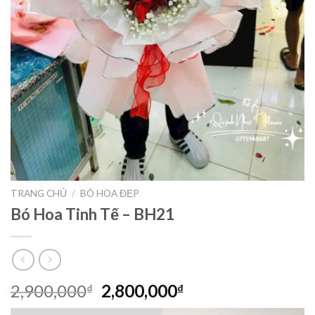
TRANG CHỦ
/
BÓ HOA ĐẸP
Bó Hoa Tinh Tế – BH21
Giá
Giá
2,900,000
2,800,000
₫
₫
gốc
hiện