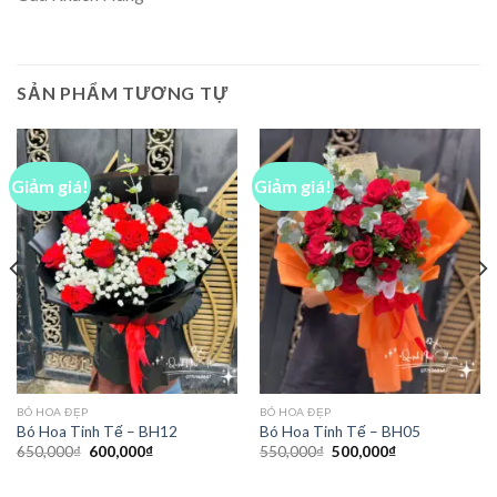
SẢN PHẨM TƯƠNG TỰ
Giảm giá!
Giảm giá!
BÓ HOA ĐẸP
BÓ HOA ĐẸP
Bó Hoa Tinh Tế – BH12
Bó Hoa Tinh Tế – BH05
Giá
Giá
Giá
Giá
650,000
₫
600,000
₫
550,000
₫
500,000
₫
gốc
hiện
gốc
hiện
là:
tại
là:
tại
650,000₫.
là:
550,000₫.
là: