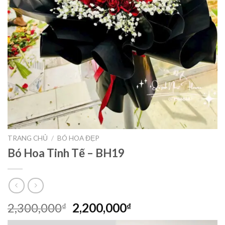
TRANG CHỦ
/
BÓ HOA ĐẸP
Bó Hoa Tinh Tế – BH19
Giá
Giá
2,300,000
2,200,000
₫
₫
gốc
hiện