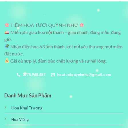
600,000₫.
500,000₫.
TIỆM HOA TƯƠI QUỲNH NHƯ
Miễn phí giao hoa nội thành – giao nhanh, đúng mẫu, đúng
giờ.
Nhận điện hoa 63 tỉnh thành, kết nối yêu thương mọi miền
đất nước.
Giá cả hợp lý, đảm bảo chất lượng và sự hài lòng.
0775.968.687
hoatuoiquynhnhu@gmail.com
Danh Mục Sản Phẩm
Hoa Khai Trương
Hoa Viếng