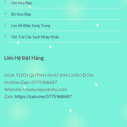
Giỏ Hoa Đẹp
Bó Hoa Đẹp
Lan Hồ Điệp Sang Trọng
Giỏ Trái Cây Sạch Nhập Khẩu
Liên Hệ Đặt Hàng
HOA TƯƠI QUỲNH NHƯ XIN CHÀO ĐÓN
Hotline/Zalo :0775968687
Website: Hoatuoiquynhnhu.com
Zalo:
https://zalo.me/0775968687