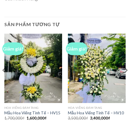
SẢN PHẨM TƯƠNG TỰ
Giảm giá!
Giảm giá!
HOA VIẾNG ĐÁM TANG
HOA VIẾNG ĐÁM TANG
Mẫu Hoa Viếng Tinh Tế – HV15
Mẫu Hoa Viếng Tinh Tế – HV10
Giá
Giá
Giá
Giá
1,700,000
₫
1,600,000
₫
3,500,000
₫
3,400,000
₫
gốc
hiện
gốc
hiện
là:
tại
là:
tại
1,700,000₫.
là:
3,500,000₫.
là: