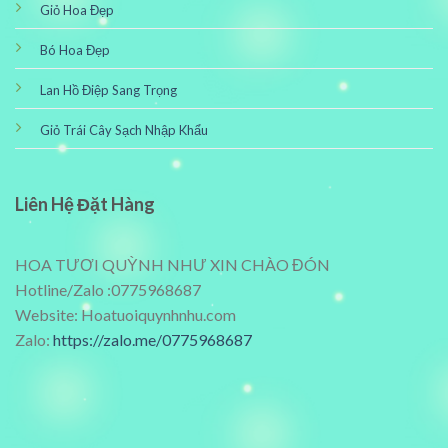
Giỏ Hoa Đẹp
Bó Hoa Đẹp
Lan Hồ Điệp Sang Trọng
Giỏ Trái Cây Sạch Nhập Khẩu
Liên Hệ Đặt Hàng
HOA TƯƠI QUỲNH NHƯ XIN CHÀO ĐÓN
Hotline/Zalo :0775968687
Website: Hoatuoiquynhnhu.com
Zalo:
https://zalo.me/0775968687