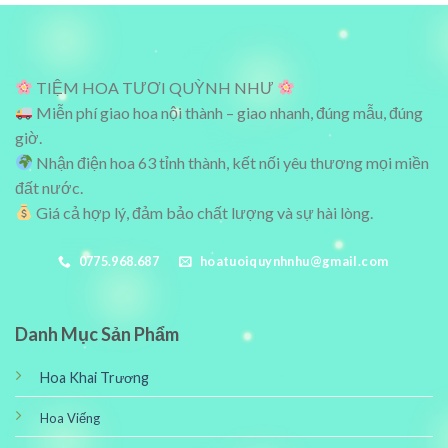
1,600,000₫.
3,400,000₫
TIỆM HOA TƯƠI QUỲNH NHƯ
Miễn phí giao hoa nội thành – giao nhanh, đúng mẫu, đúng
giờ.
Nhận điện hoa 63 tỉnh thành, kết nối yêu thương mọi miền
đất nước.
Giá cả hợp lý, đảm bảo chất lượng và sự hài lòng.
0775.968.687
hoatuoiquynhnhu@gmail.com
Danh Mục Sản Phẩm
Hoa Khai Trương
Hoa Viếng