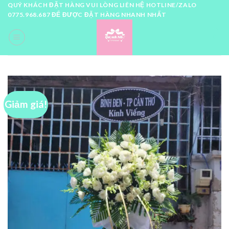
Skip
QUÝ KHÁCH ĐẶT HÀNG VUI LÒNG LIÊN HỆ HOTLINE/ZALO
0775.968.687 ĐỂ ĐƯỢC ĐẶT HÀNG NHANH NHẤT
to
content
0
Giảm giá!