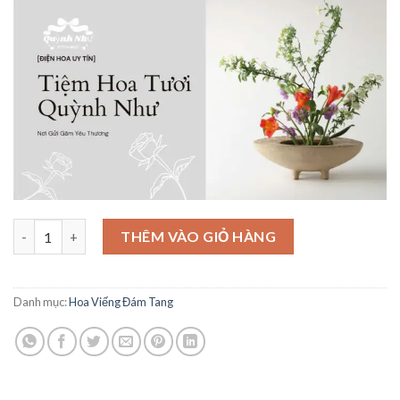
là:
tại
2,000,000₫.
là:
1,900,000₫.
Mẫu Hoa Viếng Tinh Tế - HV69 số lượng
THÊM VÀO GIỎ HÀNG
Danh mục:
Hoa Viếng Đám Tang