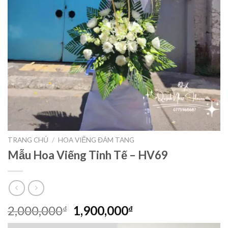
TRANG CHỦ
/
HOA VIẾNG ĐÁM TANG
Mẫu Hoa Viếng Tinh Tế – HV69
Giá
Giá
2,000,000
1,900,000
₫
₫
gốc
hiện