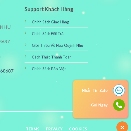
Support Khách Hàng
Chính Sách Giao Hàng
 NHƯ
Chính Sách Đổi Trả
68687
Giới Thiệu Về Hoa Quỳnh Như
m
Cách Thức Thanh Toán
Chính Sách Bảo Mật
5968687
Nhắn Tin Zalo
Gọi Ngay
TERMS
PRIVACY
COOKIES