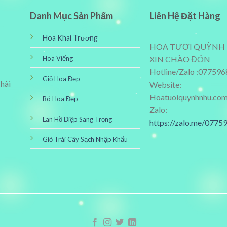
Danh Mục Sản Phẩm
Liên Hệ Đặt Hàng
Hoa Khai Trương
HOA TƯƠI QUỲNH
Hoa Viếng
XIN CHÀO ĐÓN
Hotline/Zalo :07759
Giỏ Hoa Đẹp
 hài
Website:
Hoatuoiquynhnhu.co
Bó Hoa Đẹp
Zalo:
Lan Hồ Điệp Sang Trọng
https://zalo.me/077
Giỏ Trái Cây Sạch Nhập Khẩu