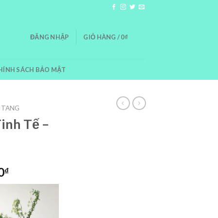
0
ĐĂNG NHẬP
GIỎ HÀNG /
0
₫
HÍNH SÁCH BẢO MẬT
 TANG
inh Tế –
Giá
0
₫
hiện
tại
00₫.
là: