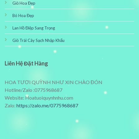
Giỏ Hoa Đẹp
Bó Hoa Đẹp
Lan Hồ Điệp Sang Trọng
Giỏ Trái Cây Sạch Nhập Khẩu
Liên Hệ Đặt Hàng
HOA TƯƠI QUỲNH NHƯ XIN CHÀO ĐÓN
Hotline/Zalo :0775968687
Website: Hoatuoiquynhnhu.com
Zalo:
https://zalo.me/0775968687