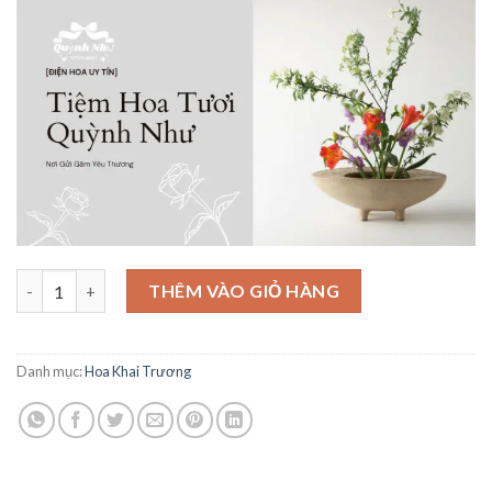
là:
tại
1,500,000₫.
là:
1,450,000₫.
Hoa Khai Trương Đẹp - KT30 số lượng
THÊM VÀO GIỎ HÀNG
Danh mục:
Hoa Khai Trương