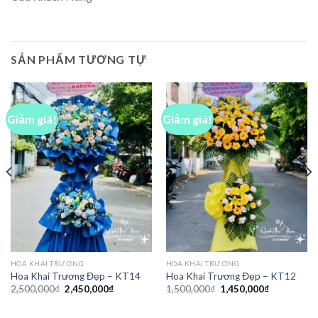
SẢN PHẨM TƯƠNG TỰ
Giảm giá!
Giảm giá!
HOA KHAI TRƯƠNG
HOA KHAI TRƯƠNG
Hoa Khai Trương Đẹp – KT14
Hoa Khai Trương Đẹp – KT12
Giá
Giá
Giá
Giá
2,500,000
₫
2,450,000
₫
1,500,000
₫
1,450,000
₫
gốc
hiện
gốc
hiện
là:
tại
là:
tại
2,500,000₫.
là:
1,500,000₫.
là: