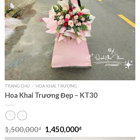
TRANG CHỦ
/
HOA KHAI TRƯƠNG
Hoa Khai Trương Đẹp – KT30
Giá
Giá
1,500,000
1,450,000
₫
₫
gốc
hiện