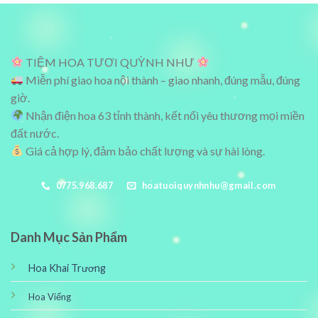
₫.
2,450,000₫.
1,450,000₫
TIỆM HOA TƯƠI QUỲNH NHƯ
Miễn phí giao hoa nội thành – giao nhanh, đúng mẫu, đúng
giờ.
Nhận điện hoa 63 tỉnh thành, kết nối yêu thương mọi miền
đất nước.
Giá cả hợp lý, đảm bảo chất lượng và sự hài lòng.
0775.968.687
hoatuoiquynhnhu@gmail.com
Danh Mục Sản Phẩm
Hoa Khai Trương
Hoa Viếng