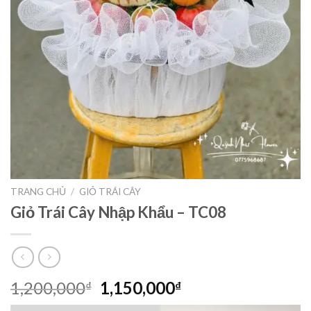
TRANG CHỦ
/
GIỎ TRÁI CÂY
Giỏ Trái Cây Nhập Khẩu – TC08
Giá
Giá
1,200,000
1,150,000
₫
₫
gốc
hiện