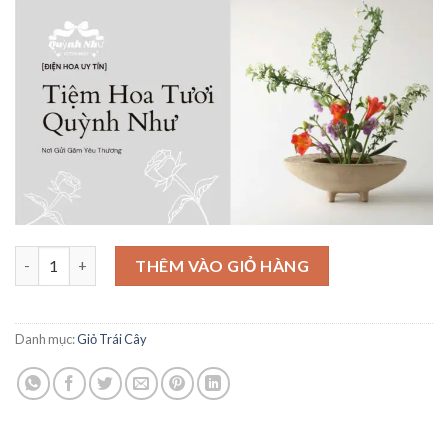
là:
tại
1,200,000₫.
là:
1,150,000₫.
Giỏ Trái Cây Nhập Khẩu - TC08 số lượng
THÊM VÀO GIỎ HÀNG
Danh mục:
Giỏ Trái Cây