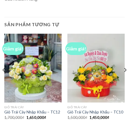
SẢN PHẨM TƯƠNG TỰ
Giảm giá!
Giảm giá!
GIỎ TRÁI CÂY
GIỎ TRÁI CÂY
Giỏ Trái Cây Nhập Khẩu – TC12
Giỏ Trái Cây Nhập Khẩu – TC10
Giá
Giá
Giá
Giá
1,700,000
₫
1,650,000
₫
1,500,000
₫
1,450,000
₫
gốc
hiện
gốc
hiện
là:
tại
là:
tại
1,700,000₫.
là:
1,500,000₫.
là: