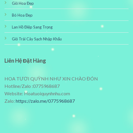
Giỏ Hoa Đẹp
Bó Hoa Đẹp
Lan Hồ Điệp Sang Trọng
Giỏ Trái Cây Sạch Nhập Khẩu
Liên Hệ Đặt Hàng
HOA TƯƠI QUỲNH NHƯ XIN CHÀO ĐÓN
Hotline/Zalo :0775968687
Website: Hoatuoiquynhnhu.com
Zalo:
https://zalo.me/0775968687