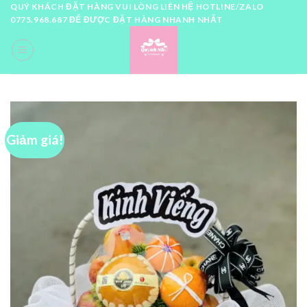
Skip
QUÝ KHÁCH ĐẶT HÀNG VUI LÒNG LIÊN HỆ HOTLINE/ZALO
0775.968.687 ĐỂ ĐƯỢC ĐẶT HÀNG NHANH NHẤT
to
content
0
Giảm giá!