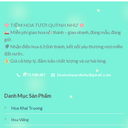
₫.
1,650,000₫.
1,450,000₫
TIỆM HOA TƯƠI QUỲNH NHƯ
Miễn phí giao hoa nội thành – giao nhanh, đúng mẫu, đúng
giờ.
Nhận điện hoa 63 tỉnh thành, kết nối yêu thương mọi miền
đất nước.
Giá cả hợp lý, đảm bảo chất lượng và sự hài lòng.
0775.968.687
hoatuoiquynhnhu@gmail.com
Danh Mục Sản Phẩm
Hoa Khai Trương
Hoa Viếng