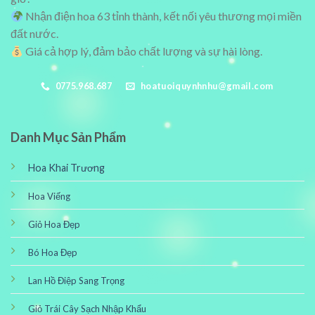
Nhận điện hoa 63 tỉnh thành, kết nối yêu thương mọi miền
đất nước.
Giá cả hợp lý, đảm bảo chất lượng và sự hài lòng.
0775.968.687
hoatuoiquynhnhu@gmail.com
Danh Mục Sản Phẩm
Hoa Khai Trương
Hoa Viếng
Giỏ Hoa Đẹp
Bó Hoa Đẹp
Lan Hồ Điệp Sang Trọng
Giỏ Trái Cây Sạch Nhập Khẩu