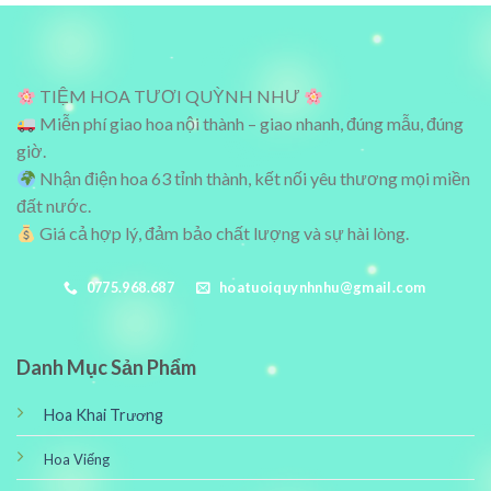
1,450,000₫.
1,000,000₫
TIỆM HOA TƯƠI QUỲNH NHƯ
Miễn phí giao hoa nội thành – giao nhanh, đúng mẫu, đúng
giờ.
Nhận điện hoa 63 tỉnh thành, kết nối yêu thương mọi miền
đất nước.
Giá cả hợp lý, đảm bảo chất lượng và sự hài lòng.
0775.968.687
hoatuoiquynhnhu@gmail.com
Danh Mục Sản Phẩm
Hoa Khai Trương
Hoa Viếng