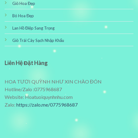
Giỏ Hoa Đẹp
Bó Hoa Đẹp
Lan Hồ Điệp Sang Trọng
Giỏ Trái Cây Sạch Nhập Khẩu
Liên Hệ Đặt Hàng
HOA TƯƠI QUỲNH NHƯ XIN CHÀO ĐÓN
Hotline/Zalo :0775968687
Website: Hoatuoiquynhnhu.com
Zalo:
https://zalo.me/0775968687