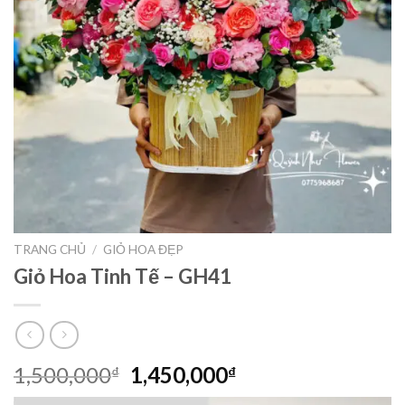
TRANG CHỦ
/
GIỎ HOA ĐẸP
Giỏ Hoa Tinh Tế – GH41
Giá
Giá
1,500,000
1,450,000
₫
₫
gốc
hiện