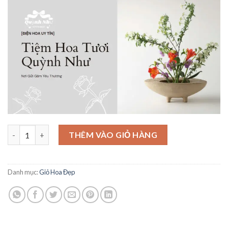
là:
tại
850,000₫.
là:
800,000₫.
Giỏ Hoa Tinh Tế - GH36 số lượng
THÊM VÀO GIỎ HÀNG
Danh mục:
Giỏ Hoa Đẹp