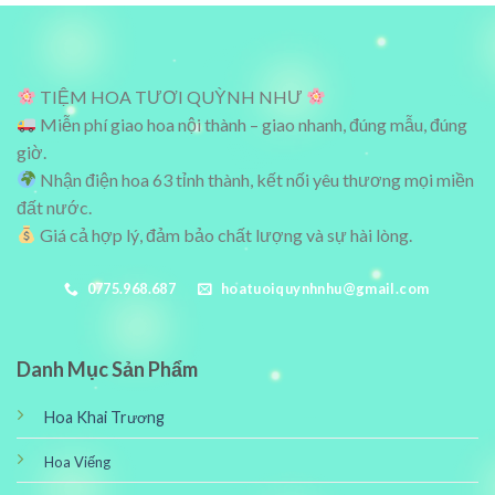
900,000₫.
800,000₫.
TIỆM HOA TƯƠI QUỲNH NHƯ
Miễn phí giao hoa nội thành – giao nhanh, đúng mẫu, đúng
giờ.
Nhận điện hoa 63 tỉnh thành, kết nối yêu thương mọi miền
đất nước.
Giá cả hợp lý, đảm bảo chất lượng và sự hài lòng.
0775.968.687
hoatuoiquynhnhu@gmail.com
Danh Mục Sản Phẩm
Hoa Khai Trương
Hoa Viếng